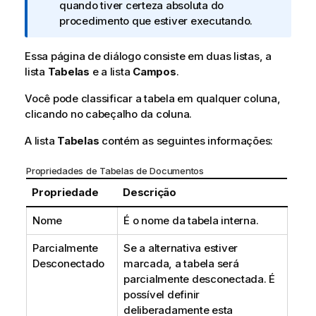
i
quando tiver certeza absoluta do
n
procedimento que estiver executando.
f
o
Essa página de diálogo consiste em duas listas, a
r
lista
Tabelas
e a lista
Campos
.
m
Você pode classificar a tabela em qualquer coluna,
a
clicando no cabeçalho da coluna.
t
i
A lista
Tabelas
contém as seguintes informações:
v
a
Propriedades de Tabelas de Documentos
Propriedade
Descrição
Nome
É o nome da tabela interna.
Parcialmente
Se a alternativa estiver
Desconectado
marcada, a tabela será
parcialmente desconectada. É
possível definir
deliberadamente esta