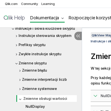
Składnia skryptów i funkcje wykresów
Qlik.com
Community
Learning
Co to jest notacja Backus-Naur?
Dokumentacja
Rozpoczęcie korzyst
Funkcje
Instrukcje i słowa kluczowe skryptu
QlikView Ma
Instrukcje sterowania skryptem
Instrukcje i 
Prefiksy skryptu
Zwykłe instrukcje skryptu
Zmien
Zmienne skryptu
W tej sekcj
Zmienne błędu
Przy każdej
Zmienne interpretacji liczb
opisu funkcj
Zmienne systemowe
NullD
Zmienne obsługi wartości
NullDisplay