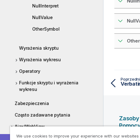
NullI
NullInterpret
NullValue
NullV
OtherSymbol
Othe
Wyrażenia skryptu
Wyrażenia wykresu
Operatory
Poprzedni
Funkcje skryptu i wyrażenia
Verbat
wykresu
Zabezpieczenia
Często zadawane pytania
Zasoby
Pomoc
Ajax/WebView
We use cookies to improve your experience with our websites
Filmy po