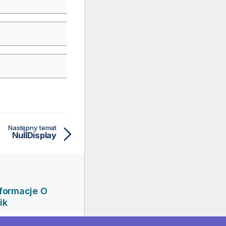
Następny temat
NullDisplay
nformacje O
ik
rma