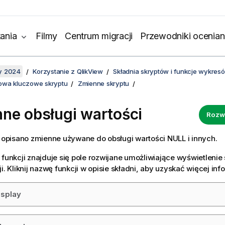
ania
Filmy
Centrum migracji
Przewodniki ocenian
y 2024
Korzystanie z QlikView
Składnia skryptów i funkcje wykres
słowa kluczowe skryptu
Zmienne skryptu
ne obsługi wartości
Rozw
i opisano zmienne używane do obsługi wartości NULL i innych.
 funkcji znajduje się pole rozwijane umożliwiające wyświetlenie s
i. Kliknij nazwę funkcji w opisie składni, aby uzyskać więcej inf
isplay