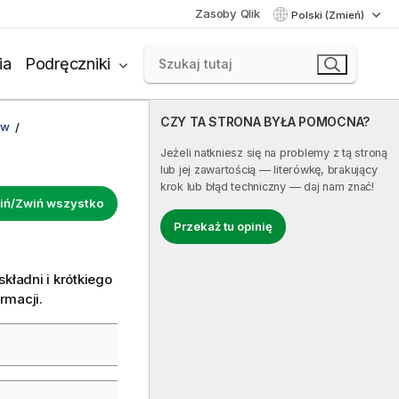
Zasoby Qlik
Polski (Zmień)
ia
Podręczniki
CZY TA STRONA BYŁA POMOCNA?
ów
Jeżeli natkniesz się na problemy z tą stroną
lub jej zawartością — literówkę, brakujący
krok lub błąd techniczny — daj nam znać!
iń/Zwiń wszystko
Przekaż tu opinię
kładni i krótkiego
ormacji.