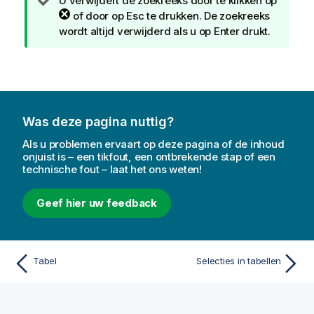
T
U verwijdert de zoekreeks door te klikken op
i
of door op Esc te drukken. De zoekreeks
p
wordt altijd verwijderd als u op Enter drukt.
Was deze pagina nuttig?
Als u problemen ervaart op deze pagina of de inhoud
onjuist is – een tikfout, een ontbrekende stap of een
technische fout – laat het ons weten!
Geef hier uw feedback
Tabel
Selecties in tabellen