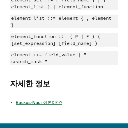
element_list } | element_function
element_list ::= element { , element
}
element_function ::= ( P | E ) (
[set_expression] [field_name] )
element ::= field_value | "
search_mask "
자세한 정보
Backus-Naur 이론이란?