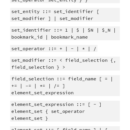
set_entity ::= set_identifier [
set_modifier ] | set_modifier
set_identifier ::= 1 | $ | $N | $_N |
bookmark_id | bookmark_name
set_operator ::= + | - | * | /
set_modifier ::= < field_selection {,
field_selection } >
field_selection ::= field_name [ = |
+= | –= | *= | /= ]
element_set_expression
element_set_expression ::= [ - ]
element_set { set_operator
element_set }
element_set ::= [ field_name ] | {