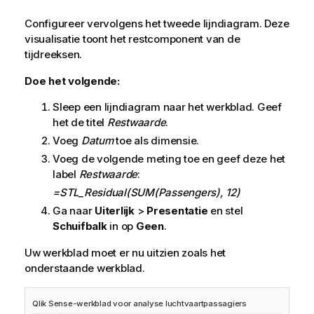
Configureer vervolgens het tweede lijndiagram. Deze
visualisatie toont het restcomponent van de
tijdreeksen.
Doe het volgende:
Sleep een lijndiagram naar het werkblad. Geef
het de titel
Restwaarde
.
Voeg
Datum
toe als dimensie.
Voeg de volgende meting toe en geef deze het
label
Restwaarde
:
=STL_Residual(SUM(Passengers), 12)
Ga naar
Uiterlijk
>
Presentatie
en stel
Schuifbalk
in op
Geen
.
Uw werkblad moet er nu uitzien zoals het
onderstaande werkblad.
Qlik Sense
-werkblad voor analyse luchtvaartpassagiers