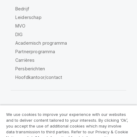
Bedrijf
Leiderschap
MVO
DIG
Academisch programma
Partnerprogramma
Carrières
Persberichten
Hoofdkantoor/contact
Qlik Community
We use cookies to improve your experience with our websites
and to deliver content tailored to your interests. By clicking ‘Ok’,
Juridische overeenkomsten
you accept the use of additional cookies which may involve
data transmission to third parties. Refer to our Privacy & Cookie
Productvoorwaarden
Legal Policies