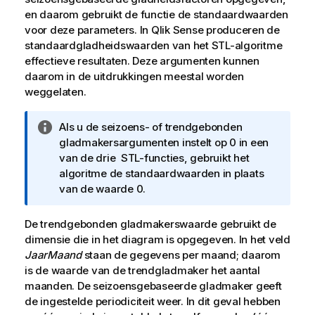
en daarom gebruikt de functie de standaardwaarden
voor deze parameters. In
Qlik Sense
produceren de
standaardgladheidswaarden van het STL-algoritme
effectieve resultaten. Deze argumenten kunnen
daarom in de uitdrukkingen meestal worden
weggelaten.
I
Als u de seizoens- of trendgebonden
n
gladmakersargumenten instelt op 0 in een
f
van de drie STL-functies, gebruikt het
o
algoritme de standaardwaarden in plaats
r
van de waarde 0.
m
a
De trendgebonden gladmakerswaarde gebruikt de
t
dimensie die in het diagram is opgegeven. In het veld
i
JaarMaand
staan de gegevens per maand; daarom
e
is de waarde van de trendgladmaker het aantal
maanden. De seizoensgebaseerde gladmaker geeft
de ingestelde periodiciteit weer. In dit geval hebben