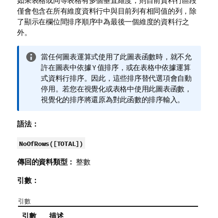
如果表格或同等表格有多個垂直維度，則目前資料行區段
僅會包含在所有維度資料行中與目前列有相同值的列，除
了顯示在欄位間排序順序中為最後一個維度的資料行之
外。
資
當任何圖表運算式使用了此圖表函數時，就不允
訊
許在圖表中依據 Y 值排序，或在表格中依據運算
備
式資料行排序。因此，這些排序替代選項會自動
註
停用。若您在視覺化或表格中使用此圖表函數，
視覺化的排序將還原為對此函數的排序輸入。
語法：
NoOfRows(
[
TOTAL
]
)
傳回的資料類型：
整數
引數：
引數
引數
描述