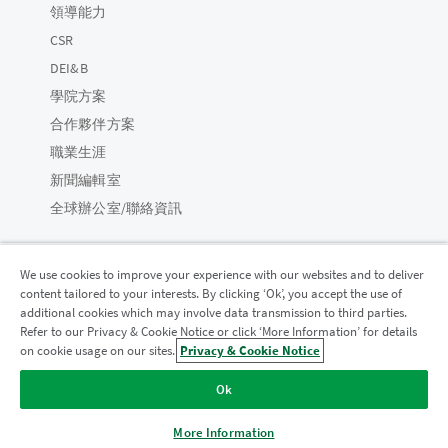
領導能力
CSR
DEI&B
學院方案
合作夥伴方案
職業生涯
新聞編輯室
全球辦公室/聯絡資訊
We use cookies to improve your experience with our websites and to deliver
content tailored to your interests. By clicking ‘Ok’, you accept the use of
Qlik 社群
additional cookies which may involve data transmission to third parties.
Refer to our Privacy & Cookie Notice or click ‘More Information’ for details
on cookie usage on our sites.
Privacy & Cookie Notice
法律合約
產品條款
Legal Policies
法律條規
Ok
使用條款
商標
Do Not Share My Info
© 1993-2026 QlikTech International AB。保留所有權利。
More Information