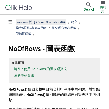
功能
Search
表
Windows 版 Qlik Sense November 2024
建立
指令碼語法和圖表函數
指令碼和圖表函數
記錄間函數
NoOfRows
- 圖表函數
在此頁面
範例：使用 NoOfRows 的圖表運算式
瞭解更多資訊
NoOfRows()
傳回表格中目前資料行區段中的列數。對於點
陣圖圖表，
NoOfRows()
傳回圖表的連續表同等表格中的列
數。