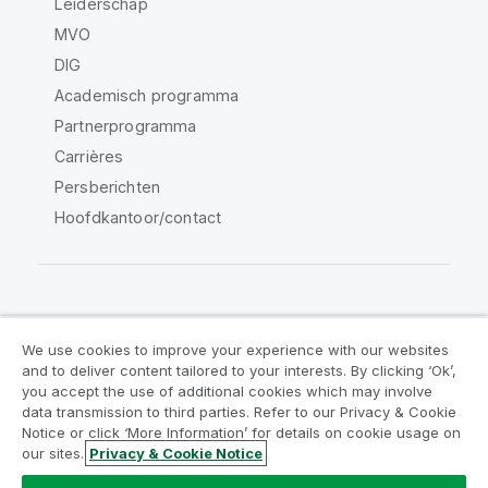
Leiderschap
MVO
DIG
Academisch programma
Partnerprogramma
Carrières
Persberichten
Hoofdkantoor/contact
Qlik Community
We use cookies to improve your experience with our websites
and to deliver content tailored to your interests. By clicking ‘Ok’,
Juridische overeenkomsten
you accept the use of additional cookies which may involve
data transmission to third parties. Refer to our Privacy & Cookie
Productvoorwaarden
Legal Policies
Notice or click ‘More Information’ for details on cookie usage on
Legal Policies
Gebruiksvoorwaarden
our sites.
Privacy & Cookie Notice
Handelsmerken
Do Not Share My Info