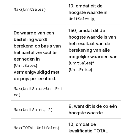
10, omdat dit de
Max(
UnitSales
)
hoogste waarde in
UnitSales
is.
150, omdat dit de
De waarde van een
hoogste waarde is van
bestelling wordt
het resultaat van de
berekend op basis van
berekening van alle
het aantal verkochte
mogelijke waarden van
eenheden in
(
UnitSales
)*
(
UnitSales
)
(
UnitPrice
).
vermenigvuldigd met
de prijs per eenheid.
Max(UnitSales*UnitPri
ce)
9, want dit is de op één
Max(UnitSales, 2)
hoogste waarde.
10, omdat de
Max(TOTAL UnitSales)
kwalificatie
TOTAL