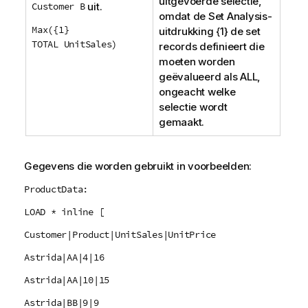
uitgevoerde selectie,
Customer B
uit.
omdat de
Set Analysis
-
Max({1}
uitdrukking {1} de set
TOTAL UnitSales)
records definieert die
moeten worden
geëvalueerd als
ALL
,
ongeacht welke
selectie wordt
gemaakt.
Gegevens die worden gebruikt in voorbeelden:
ProductData:
LOAD * inline [
Customer|Product|UnitSales|UnitPrice
Astrida|AA|4|16
Astrida|AA|10|15
Astrida|BB|9|9