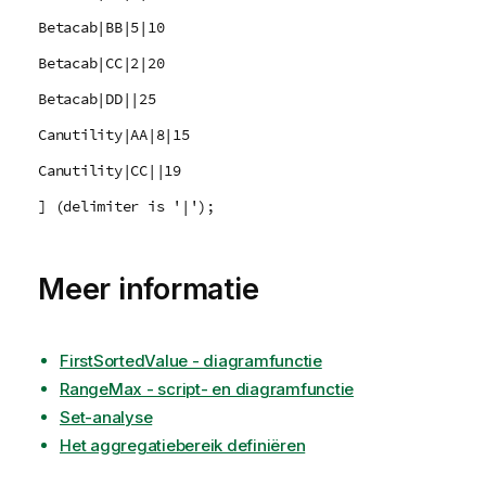
Betacab|BB|5|10
Betacab|CC|2|20
Betacab|DD||25
Canutility|AA|8|15
Canutility|CC||19
] (delimiter is '|');
Meer informatie
FirstSortedValue - diagramfunctie
RangeMax - script- en diagramfunctie
Set-analyse
Het aggregatiebereik definiëren