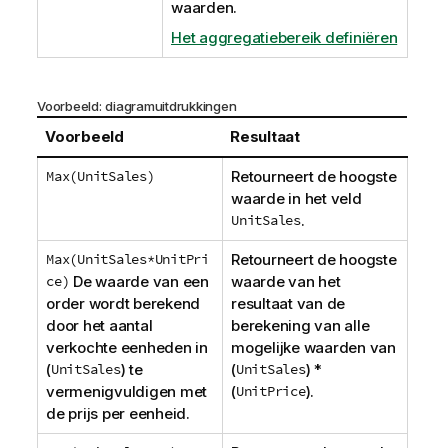
waarden.
Het aggregatiebereik definiëren
Voorbeeld: diagramuitdrukkingen
Voorbeeld
Resultaat
Max(UnitSales)
Retourneert de hoogste
waarde in het veld
UnitSales
.
Max(UnitSales*UnitPri
Retourneert de hoogste
ce)
De waarde van een
waarde van het
order wordt berekend
resultaat van de
door het aantal
berekening van alle
verkochte eenheden in
mogelijke waarden van
(
UnitSales
) te
(
UnitSales
) *
vermenigvuldigen met
(
UnitPrice
).
de prijs per eenheid.