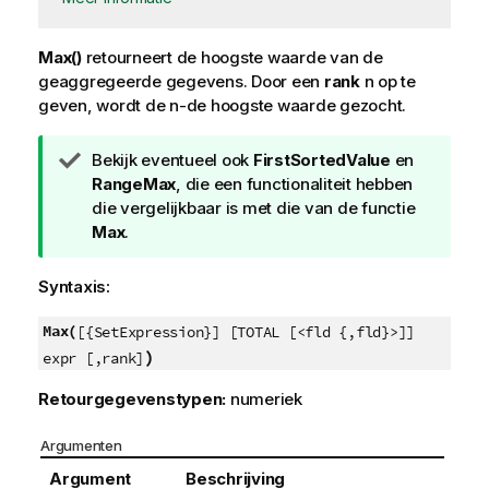
Max()
retourneert de hoogste waarde van de
geaggregeerde gegevens. Door een
rank
n
op te
geven, wordt de n-de hoogste waarde gezocht.
T
Bekijk eventueel ook
FirstSortedValue
en
i
RangeMax
, die een functionaliteit hebben
p
die vergelijkbaar is met die van de functie
Max
.
Syntaxis:
Max(
[{SetExpression}] [TOTAL [<fld {,fld}>]]
)
expr [,rank]
Retourgegevenstypen:
numeriek
Argumenten
Argument
Beschrijving