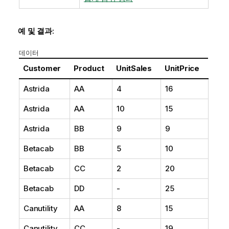
예 및 결과:
데이터
Customer
Product
UnitSales
UnitPrice
Astrida
AA
4
16
Astrida
AA
10
15
Astrida
BB
9
9
Betacab
BB
5
10
Betacab
CC
2
20
Betacab
DD
-
25
Canutility
AA
8
15
Canutility
CC
-
19