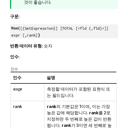
모
것이 좋습니다.
구문:
Max(
[{SetExpression}] [TOTAL [<fld {,fld}>]]
)
expr [,rank]
반환 데이터 유형:
숫자
인수:
인수
인수
설명
expr
측정할 데이터가 포함된 표현식 또
는 필드입니다.
rank
rank
의 기본값은 1이며, 이는 가장
높은 값에 해당합니다.
rank
를 2로
지정하면 두 번째로 높은 값이 반환
됩니다.
rank
가 3이면 세 번째로 높