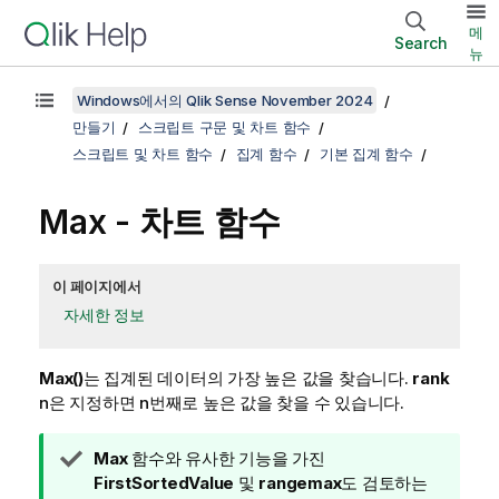
메
Search
뉴
Windows에서의 Qlik Sense November 2024
만들기
스크립트 구문 및 차트 함수
스크립트 및 차트 함수
집계 함수
기본 집계 함수
Max
- 차트 함수
이 페이지에서
자세한 정보
Max()
는 집계된 데이터의 가장 높은 값을 찾습니다.
rank
n
은 지정하면 n번째로 높은 값을 찾을 수 있습니다.
팁
Max
함수와 유사한 기능을 가진
메
FirstSortedValue
및
rangemax
도 검토하는