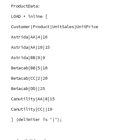
ProductData:
LOAD * inline [
Customer|Product|UnitSales|UnitPrice
Astrida|AA|4|16
Astrida|AA|10|15
Astrida|BB|9|9
Betacab|BB|5|10
Betacab|CC|2|20
Betacab|DD||25
Canutility|AA|8|15
Canutility|CC||19
] (delimiter is '|');