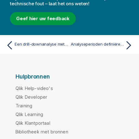
technische fout – laat het ons weten!
Geef hier uw feedback
Een drill-downanalyse met hiërarchieën maken
Analyseperioden definiëren met behulp van kalenderperioden
Hulpbronnen
Qlik Help-video's
Qlik Developer
Training
Qlik Learning
Qlik Klantportaal
Bibliotheek met bronnen