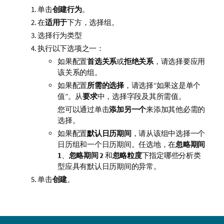
单击
创建行为
。
在
适用于
下方，选择组。
选择行为类型
执行以下选项之一：
如果配置
首选关系
或
拒绝关系
，请选择要应用
该关系的组。
如果配置
所需的选择
，请选择“如果这是单个
值”。从
要求
中，选择字段及其所需值。
您可以通过单击
添加另一个
来添加其他必需的
选择。
如果配置
默认日历期间
，请从该组中选择一个
日历组和一个日历期间。任选地，在
忽略期间
1
、
忽略期间 2
和
忽略粒度
下指定哪些分析类
型应具有默认日历期间的异常。
单击
创建
。