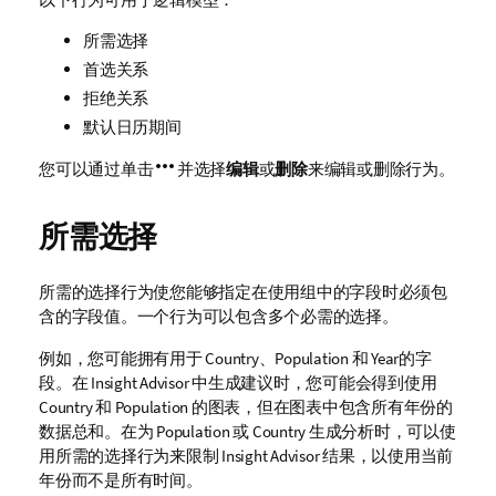
所需选择
首选关系
拒绝关系
默认日历期间
您可以通过单击
并选择
编辑
或
删除
来编辑或删除行为。
所需选择
所需的选择行为使您能够指定在使用组中的字段时必须包
含的字段值。一个行为可以包含多个必需的选择。
例如，您可能拥有用于
Country
、
Population
和
Year
的字
段。在
Insight Advisor
中生成建议时，您可能会得到使用
Country
和
Population
的图表，但在图表中包含所有年份的
数据总和。在为
Population
或
Country
生成分析时，可以使
用所需的选择行为来限制
Insight Advisor
结果，以使用当前
年份而不是所有时间。