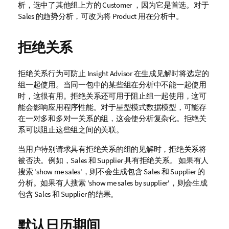
析，选中了其他组上方的
Customer
，因为它是首选。对于
Sales
的趋势分析，可改为将
Product
用在分析中。
拒绝关系
拒绝关系行为可防止
Insight Advisor
在生成见解时将选定的
组一起使用。当同一包中的某些组在分析中不能一起使用
时，这很有用。拒绝关系还可用于阻止组一起使用，这可
能会影响应用程序性能。对于星型模式数据模型，可能存
在一对多和多对一关系的组，这会使分析复杂化。拒绝关
系可以阻止这些组之间的关联。
当用户特别请求具有拒绝关系的组的见解时，拒绝关系将
被否决。例如，
Sales
和
Supplier
具有拒绝关系。 如果有人
搜索
'show me sales'
，则不会生成包含
Sales
和
Supplier
的
分析。如果有人搜索
'show me sales by supplier'
，则会生成
包含
Sales
和
Supplier
的结果。
默认日历期间