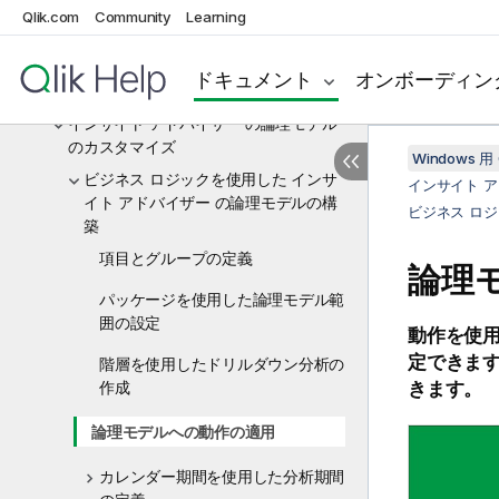
Qlik.com
データ モデルの表示および変換
Community
Learning
データ モデリングのベスト プラクティ
ドキュメント
オンボーディン
ス
インサイト アドバイザー の論理モデル
のカスタマイズ
Windows 用 
ビジネス ロジックを使用した インサ
インサイト 
イト アドバイザー の論理モデルの構
ビジネス ロ
築
項目とグループの定義
論理
パッケージを使用した論理モデル範
囲の設定
動作を使
定できます
階層を使用したドリルダウン分析の
作成
きます。
論理モデルへの動作の適用
カレンダー期間を使用した分析期間