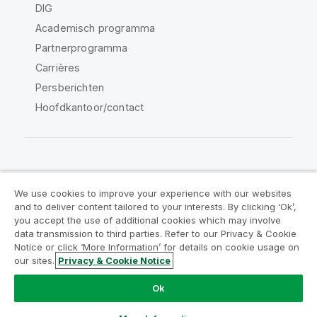
DIG
Academisch programma
Partnerprogramma
Carrières
Persberichten
Hoofdkantoor/contact
Qlik Community
We use cookies to improve your experience with our websites
and to deliver content tailored to your interests. By clicking ‘Ok’,
Juridische overeenkomsten
you accept the use of additional cookies which may involve
data transmission to third parties. Refer to our Privacy & Cookie
Productvoorwaarden
Legal Policies
Notice or click ‘More Information’ for details on cookie usage on
Legal Policies
Gebruiksvoorwaarden
our sites.
Privacy & Cookie Notice
Handelsmerken
Do Not Share My Info
Ok
Copyright © 1993-2026 QlikTech International AB. Alle
rechten voorbehouden.