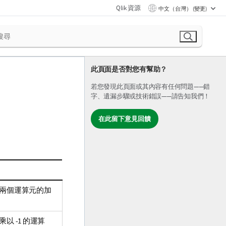
Qlik 資源
中文（台灣） (變更)
此頁面是否對您有幫助？
若您發現此頁面或其內容有任何問題——錯
字、遺漏步驟或技術錯誤——請告知我們！
在此留下意見回饋
回兩個運算元的加
以 -1 的運算