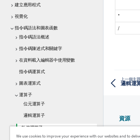
建立應用程式
*
視覺化
指令碼語法和圖表函數
/
指令碼語法概述
指令碼陳述式和關鍵字
在資料載入編輯器中使用變數
指令碼運算式
上一個主
圖表運算式
邏輯運
運算子
位元運算子
邏輯運算子
資源
數值運算子
Qlik 說明
We use cookies to improve your experience with our websites and to deliv
Qlik Devel