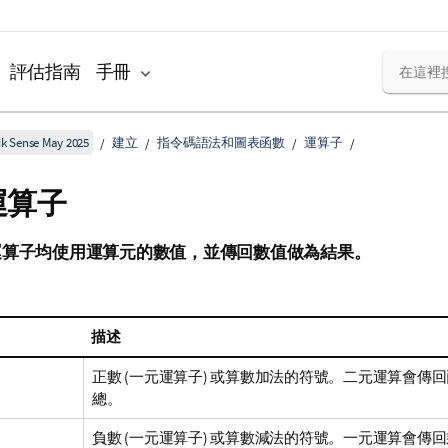
評估指南
手冊
k Sense May 2025
建立
指令碼語法和圖表函數
運算子
運算子
運算子均使用運算元的數值，並傳回數值做為結果。
描述
正數 (一元運算子) 或算數加法的符號。二元運算會傳
總。
負數 (一元運算子) 或算數減法的符號。一元運算會傳回乘