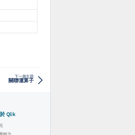
下一個主題
關聯運算子
於 Qlik
司
導能力