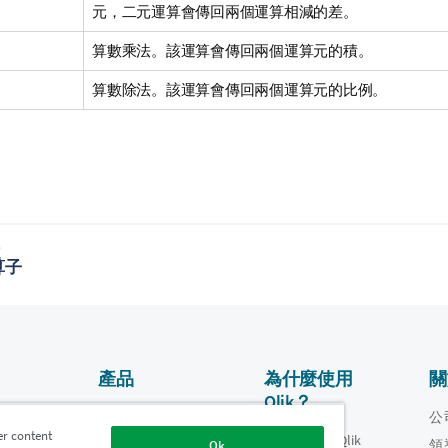
元，二元運算會傳回兩個運算相減的差。
算數乘法。該運算會傳回兩個運算元的積。
算數除法。該運算會傳回兩個運算元的比例。
題
算子
產品
為什麼使用
關
Qlik？
資料整合和品質
影片
公
er content
為什麼使用 Qlik
oper
領
Ok