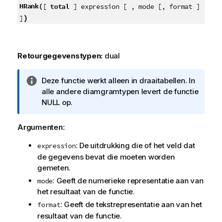
HRank(
[
total
] expression [ , mode [, format ]
)
]
Retourgegevenstypen:
dual
I
Deze functie werkt alleen in draaitabellen. In
n
alle andere diamgramtypen levert de functie
f
NULL
op.
o
r
Argumenten:
m
: De uitdrukking die of het veld dat
a
expression
de gegevens bevat die moeten worden
t
gemeten.
i
e
: Geeft de numerieke representatie aan van
mode
het resultaat van de functie.
: Geeft de tekstrepresentatie aan van het
format
resultaat van de functie.