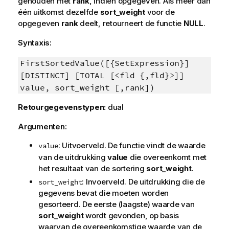
gehouden met
rank
, indien opgegeven. Als meer dan
één uitkomst dezelfde
sort_weight
voor de
opgegeven
rank
deelt, retourneert de functie
NULL
.
Syntaxis:
FirstSortedValue([{SetExpression}]
[DISTINCT] [TOTAL [<fld {,fld}>]]
value, sort_weight [,rank])
Retourgegevenstypen:
dual
Argumenten:
: Uitvoerveld. De functie vindt de waarde
value
van de uitdrukking
value
die overeenkomt met
het resultaat van de sortering
sort_weight
.
: Invoerveld. De uitdrukking die de
sort_weight
gegevens bevat die moeten worden
gesorteerd. De eerste (laagste) waarde van
sort_weight
wordt gevonden, op basis
waarvan de overeenkomstige waarde van de