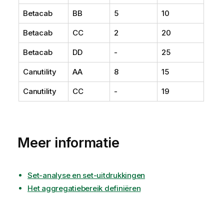
Betacab
BB
5
10
Betacab
CC
2
20
Betacab
DD
-
25
Canutility
AA
8
15
Canutility
CC
-
19
Meer informatie
Set-analyse en set-uitdrukkingen
Het aggregatiebereik definiëren