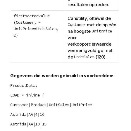
resultaten optreden.
firstsortedvalue
Canutility
, oftewel de
(Customer, -
Customer
met de op één
UnitPrice*UnitSales,
na hoogste
UnitPrice
2)
voor
verkooporderwaarde
vermenigvuldigd met
de
UnitSales
(120).
Gegevens die worden gebruikt in voorbeelden:
ProductData:
LOAD * inline [
Customer|Product|UnitSales|UnitPrice
Astrida|AA|4|16
Astrida|AA|10|15