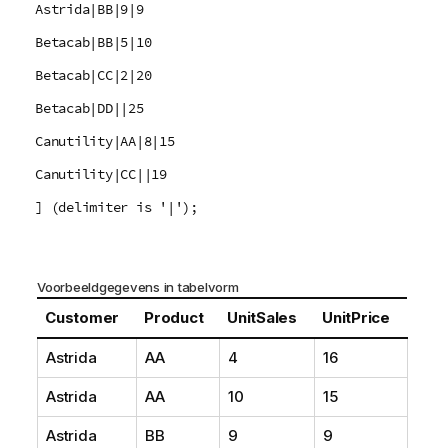
Astrida|BB|9|9
Betacab|BB|5|10
Betacab|CC|2|20
Betacab|DD||25
Canutility|AA|8|15
Canutility|CC||19
] (delimiter is '|');
Voorbeeldgegevens in tabelvorm
Customer
Product
UnitSales
UnitPrice
Astrida
AA
4
16
Astrida
AA
10
15
Astrida
BB
9
9