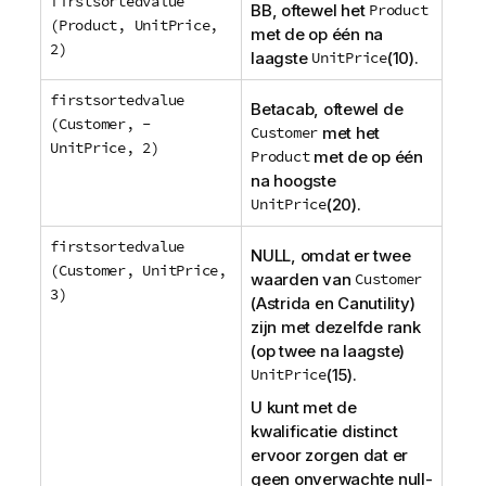
firstsortedvalue
BB
, oftewel het
Product
(Product, UnitPrice,
met de op één na
2)
laagste
UnitPrice
(10).
firstsortedvalue
Betacab
, oftewel de
(Customer, -
Customer
met het
UnitPrice, 2)
Product
met de op één
na hoogste
UnitPrice
(20).
firstsortedvalue
NULL
, omdat er twee
(Customer, UnitPrice,
waarden van
Customer
3)
(
Astrida
en
Canutility
)
zijn met dezelfde
rank
(op twee na laagste)
UnitPrice
(15).
U kunt met de
kwalificatie
distinct
ervoor zorgen dat er
geen onverwachte null-