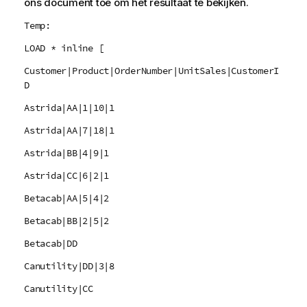
ons document toe om het resultaat te bekijken.
Temp:
LOAD * inline [
Customer|Product|OrderNumber|UnitSales|CustomerI
D
Astrida|AA|1|10|1
Astrida|AA|7|18|1
Astrida|BB|4|9|1
Astrida|CC|6|2|1
Betacab|AA|5|4|2
Betacab|BB|2|5|2
Betacab|DD
Canutility|DD|3|8
Canutility|CC