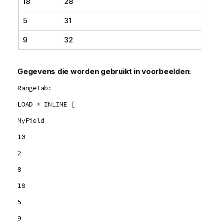
18
28
5
31
9
32
Gegevens die worden gebruikt in voorbeelden:
RangeTab:
LOAD * INLINE [
MyField
10
2
8
18
5
9