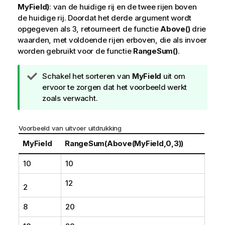
MyField)
: van de huidige rij en de twee rijen boven
de huidige rij. Doordat het derde argument wordt
opgegeven als
3
, retourneert de functie
Above()
drie
waarden, met voldoende rijen erboven, die als invoer
worden gebruikt voor de functie
RangeSum()
.
T
Schakel het sorteren van
MyField
uit om
i
ervoor te zorgen dat het voorbeeld werkt
p
zoals verwacht.
Voorbeeld van uitvoer uitdrukking
MyField
RangeSum(Above(MyField,0,3))
10
10
12
2
8
20