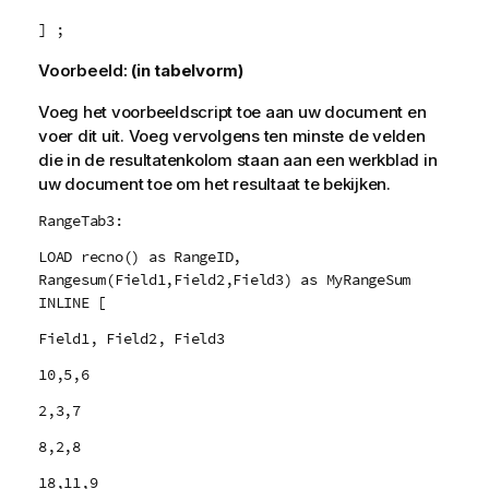
] ;
Voorbeeld:
(in tabelvorm)
Voeg het voorbeeldscript toe aan uw document en
voer dit uit. Voeg vervolgens ten minste de velden
die in de resultatenkolom staan aan een werkblad in
uw document toe om het resultaat te bekijken.
RangeTab3:
LOAD recno() as RangeID,
Rangesum(Field1,Field2,Field3) as MyRangeSum
INLINE [
Field1, Field2, Field3
10,5,6
2,3,7
8,2,8
18,11,9