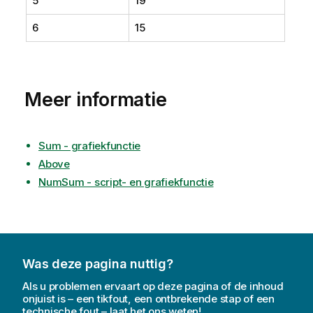
5
19
6
15
Meer informatie
Sum - grafiekfunctie
Above
NumSum - script- en grafiekfunctie
Was deze pagina nuttig?
Als u problemen ervaart op deze pagina of de inhoud
onjuist is – een tikfout, een ontbrekende stap of een
technische fout – laat het ons weten!