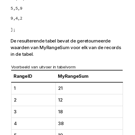
5,5,9
9,4,2
];
De resulterende tabel bevat de geretourneerde
waarden van
MyRangeSum
voor elk van de records
in de tabel.
Voorbeeld van uitvoer in tabelvorm
RangeID
MyRangeSum
1
21
2
12
3
18
4
38