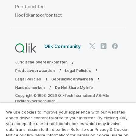
Persberichten
Hoofdkantoor/contact
Qlik Community
Juridische overeenkomsten
Productvoorwaarden
Legal Policies
Legal Policies
Gebruiksvoorwaarden
Handelsmerken
Do Not Share My Info
Copyright © 1993-2026 QlikTech International AB. Alle
rechten voorbehouden.
We use cookies to improve your experience with our websites
and to deliver content tailored to your interests. By clicking ‘Ok’,
Neem deel aan het Analytics
you accept the use of additional cookies which may involve
data transmission to third parties. Refer to our Privacy & Cookie
Modernization Program
Notice or click ‘More Information’ for details on cookie usage on