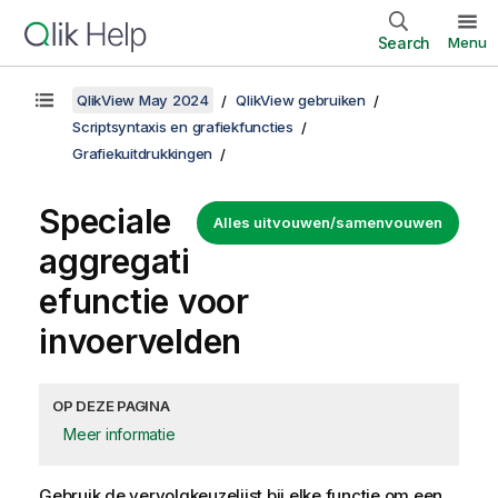
Search
Menu
QlikView May 2024
QlikView gebruiken
Scriptsyntaxis en grafiekfuncties
Grafiekuitdrukkingen
Speciale
Alles uitvouwen/samenvouwen
aggregati
efunctie voor
invoervelden
OP DEZE PAGINA
Meer informatie
Gebruik de vervolgkeuzelijst bij elke functie om een