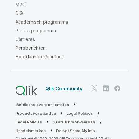
MVO
DIG
Academisch programma
Partnerprogramma
Carrières
Persberichten
Hoofdkantoor/contact
Qlik Community
Juridische overeenkomsten
Productvoorwaarden
Legal Policies
Legal Policies
Gebruiksvoorwaarden
Handelsmerken
Do Not Share My Info
Copyright © 1993-2026 QlikTech International AB. Alle