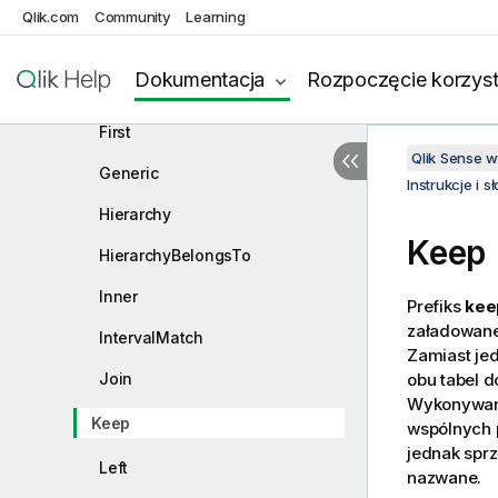
Buffer
Qlik.com
Community
Learning
Concatenate
Dokumentacja
Rozpoczęcie korzyst
Crosstable
First
Qlik Sense 
Generic
Instrukcje i 
Hierarchy
Keep
HierarchyBelongsTo
Inner
Prefiks
kee
załadowanej
IntervalMatch
Zamiast jed
Join
obu tabel d
Wykonywane
Keep
wspólnych p
jednak spr
Left
nazwane.