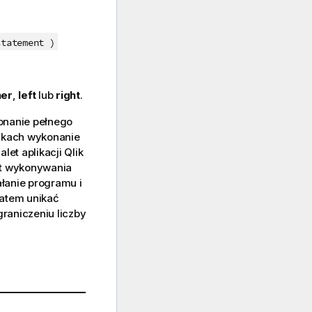
statement )
ner
,
left
lub
right
.
nanie pełnego
adkach wykonanie
let aplikacji
Qlik
st wykonywania
łanie programu i
atem unikać
raniczeniu liczby