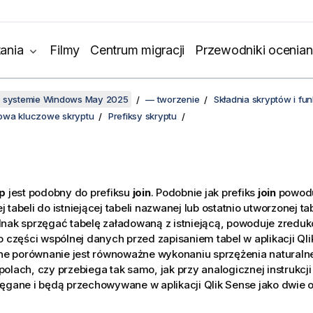
ania
Filmy
Centrum migracji
Przewodniki ocenian
w systemie Windows May 2025
— tworzenie
Składnia skryptów i f
słowa kluczowe skryptu
Prefiksy skryptu
p
jest podobny do prefiksu
join
. Podobnie jak prefiks
join
powodu
 tabeli do istniejącej tabeli nazwanej lub ostatnio utworzonej ta
nak sprzęgać tabelę załadowaną z istniejącą, powoduje zreduk
o części wspólnej danych przed zapisaniem tabel w aplikacji
Qli
 porównanie jest równoważne wykonaniu sprzężenia naturaln
olach, czy przebiega tak samo, jak przy analogicznej instrukcji 
zęgane i będą przechowywane w aplikacji
Qlik Sense
jako dwie 