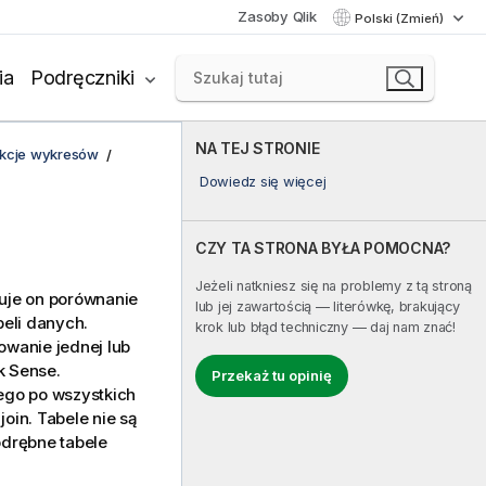
Zasoby Qlik
Polski (Zmień)
ia
Podręczniki
NA TEJ STRONIE
unkcje wykresów
Dowiedz się więcej
CZY TA STRONA BYŁA POMOCNA?
Jeżeli natkniesz się na problemy z tą stroną
je on porównanie
lub jej zawartością — literówkę, brakujący
beli danych.
krok lub błąd techniczny — daj nam znać!
owanie jednej lub
k Sense
.
Przekaż tu opinię
ego po wszystkich
join. Tabele nie są
odrębne tabele