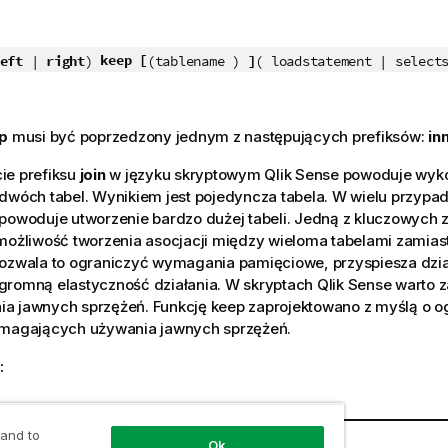
keep [
left
|
right
)
(tablename )
]
( loadstatement | select
p
musi być poprzedzony jednym z następujących prefiksów:
in
ie prefiksu
join
w języku skryptowym
Qlik Sense
powoduje wyko
 dwóch tabel. Wynikiem jest pojedyncza tabela. W wielu przyp
powoduje utworzenie bardzo dużej tabeli. Jedną z kluczowych za
możliwość tworzenia asocjacji między wieloma tabelami zamia
Pozwala to ograniczyć wymagania pamięciowe, przyspiesza dzia
gromną elastyczność działania. W skryptach
Qlik Sense
warto z
a jawnych sprzężeń. Funkcję keep zaprojektowano z myślą o og
ymagających używania jawnych sprzężeń.
:
 and to
t
Opis
Ok