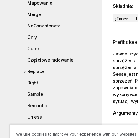
Mapowanie
Składnia:
Merge
(
inner
|
NoConcatenate
Only
Prefiks
kee
Outer
Jawne użyc
Częściowe ładowanie
sprzężenia
sprzężenia 
Replace
Sense
jest 
sprzężeń. 
Right
zapewnia o
wykonywani
Sample
sytuacji w
Semantic
Argumenty
Unless
Argumenty
When
We use cookies to improve your experience with our websites
Argumen