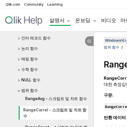
Qlik.com
Community
Learning
일반 숫자 함수
특정 지역 관련 함수
설명서
온보딩
비디오
마
해석 함수
인터 레코드 함수
Windows에서의
범위 함수
논리 함수
매핑 함수
Range
수학 함수
RangeCorre
NULL 함수
대한 측정값
범위 함수
구문:
RangeAvg - 스크립트 및 차트 함수
RangeCorre
RangeCorrel - 스크립트 및 차트 함
수
반환 데이터