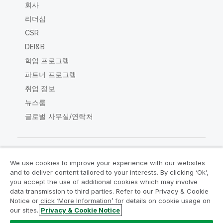
회사
리더십
CSR
DEI&B
학업 프로그램
파트너 프로그램
취업 정보
뉴스룸
글로벌 사무실/연락처
We use cookies to improve your experience with our websites
Qlik Community
and to deliver content tailored to your interests. By clicking ‘Ok’,
you accept the use of additional cookies which may involve
data transmission to third parties. Refer to our Privacy & Cookie
법적 계약
제품 약관
Legal Policies
Notice or click ‘More Information’ for details on cookie usage on
Legal Policies
사용 약관
상표
our sites.
Privacy & Cookie Notice
Do Not Share My Info