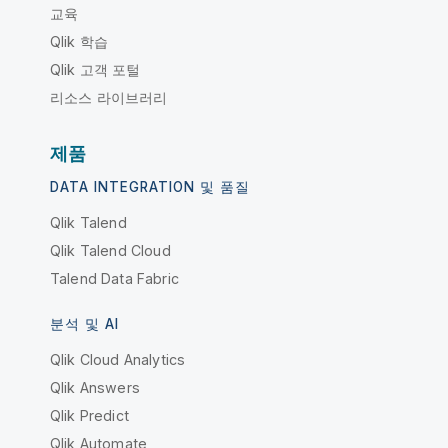
교육
Qlik 학습
Qlik 고객 포털
리소스 라이브러리
제품
DATA INTEGRATION 및 품질
Qlik Talend
Qlik Talend Cloud
Talend Data Fabric
분석 및 AI
Qlik Cloud Analytics
Qlik Answers
Qlik Predict
Qlik Automate