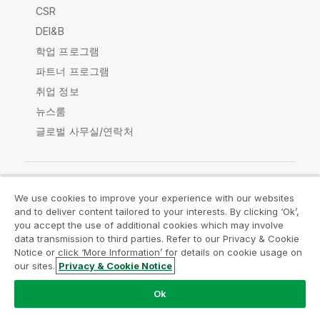
CSR
DEI&B
학업 프로그램
파트너 프로그램
취업 정보
뉴스룸
글로벌 사무실/연락처
We use cookies to improve your experience with our websites
Qlik Community
and to deliver content tailored to your interests. By clicking ‘Ok’,
you accept the use of additional cookies which may involve
data transmission to third parties. Refer to our Privacy & Cookie
법적 계약
제품 약관
Legal Policies
Notice or click ‘More Information’ for details on cookie usage on
Legal Policies
사용 약관
상표
our sites.
Privacy & Cookie Notice
Do Not Share My Info
Ok
Copyright © 1993-2026 QlikTech International AB. 무단 전재
및 복제를 금합니다.