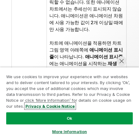
릭할 수 없습니다. 또한 애니메이션
차트에서는 추세선이 표시되지 않습
니다. 애니메이션은 애니메이션 차원
에 사용 가능한 값이 2개 이상일 때에
만 사용 가능합니다.
차트에 애니메이션을 적용하면 차트
그림 영역 아래쪽에
애니메이션 표시
줄
이 나타납니다.
애니메이션 표시줄
에는 애니메이션을 시작하는
재생
버
튼이 있습니다. 애니메이션이 실행 중
We use cookies to improve your experience with our websites
일 때는
재생
버튼이
일시 중지
버튼
and to deliver content tailored to your interests. By clicking ‘Ok’,
으로 바뀝니다. 이 콘트롤을 사용하여
you accept the use of additional cookies which may involve
언제든 원할 때 애니메이션을 중지하
data transmission to third parties. Refer to our Privacy & Cookie
거나 시작할 수 있습니다.
진행률 표
Notice or click ‘More Information’ for details on cookie usage on
분석 현대화 프로그램에 참여
시줄
에 애니메이션의 진행률이 표시
our sites.
Privacy & Cookie Notice
지금 채팅
됩니다. 마우스로 진행률 표시줄 핸들
분석 현대화 프로그램으로 귀중한 QlikView 앱을 손상시키지
을 가리키고 마우스 왼쪽 버튼을 누른
Ok
않고 현대화하십시오.
여기를 클릭
하여 자세한 내용을 참조하
다음 원하는 위치로 끌어 수동으로 애
거나 다음에 연결하십시오.
ampquestions@qlik.com
니메이션을 실행할 수 있습니다. 수동
More Information
애니메이션에서는 일반적으로 보간