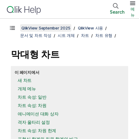
메
Search
뉴
QlikView September 2025
QlikView 사용
문서 및 차트 작성
시트 개체
차트
차트 유형
막대형 차트
이 페이지에서
새 차트
개체 메뉴
차트 속성: 일반
차트 속성: 차원
애니메이션 대화 상자
격자 울타리 설정
차트 속성: 차원 한계
표현식 합계와 차원 합계의 비교