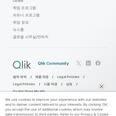
DEI&B
학업 프로그램
파트너 프로그램
취업 정보
뉴스룸
글로벌 사무실/연락처
Qlik Community
법적 계약
제품 약관
Legal Policies
Legal Policies
사용 약관
상표
Do Not Share My Info
Copyright © 1993-2026 QlikTech International AB. 무단 전재
We use cookies to improve your experience with our websites
및 복제를 금합니다.
and to deliver content tailored to your interests. By clicking ‘Ok’,
you accept the use of additional cookies which may involve
data transmission to third parties. Refer to our Privacy & Cookie