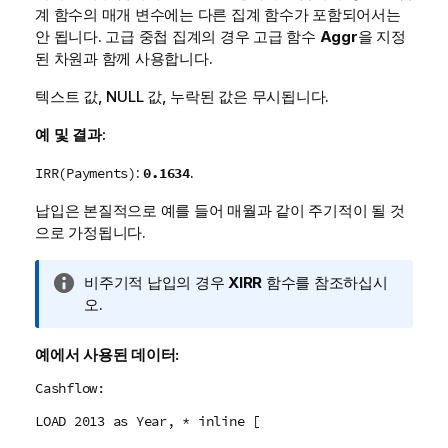
계 함수의 매개 변수에는 다른 집계 함수가 포함되어서는
안 됩니다. 고급 중첩 집계의 경우 고급 함수
Aggr
을 지정
된 차원과 함께 사용합니다.
텍스트 값,
NULL
값, 누락된 값은 무시됩니다.
예 및 결과:
:
.
0.1634
IRR(Payments)
납입은 본질적으로 예를 들어 매월과 같이 주기적이 될 것
으로 가정됩니다.
정
비주기적 납입의 경우
XIRR
함수를 참조하십시
보
오.
메
모
예에서 사용된 데이터:
Cashflow:
LOAD 2013 as Year, * inline [