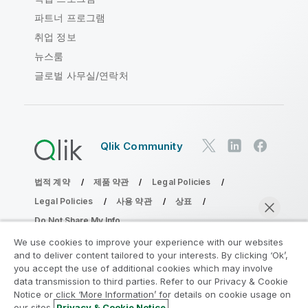
파트너 프로그램
취업 정보
뉴스룸
글로벌 사무실/연락처
Qlik Community
법적 계약
제품 약관
Legal Policies
Legal Policies
사용 약관
상표
Do Not Share My Info
Copyright © 1993-2026 QlikTech International AB. 무단 전재
We use cookies to improve your experience with our websites
및 복제를 금합니다.
and to deliver content tailored to your interests. By clicking ‘Ok’,
you accept the use of additional cookies which may involve
data transmission to third parties. Refer to our Privacy & Cookie
Notice or click ‘More Information’ for details on cookie usage on
분석 현대화 프로그램에 참여
our sites.
Privacy & Cookie Notice