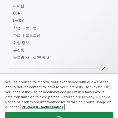
리더십
CSR
DEI&B
학업 프로그램
파트너 프로그램
취업 정보
뉴스룸
글로벌 사무실/연락처
We use cookies to improve your experience with our websites
Qlik Community
and to deliver content tailored to your interests. By clicking ‘Ok’,
you accept the use of additional cookies which may involve
data transmission to third parties. Refer to our Privacy & Cookie
법적 계약
제품 약관
Legal Policies
Notice or click ‘More Information’ for details on cookie usage on
Legal Policies
사용 약관
상표
our sites.
Privacy & Cookie Notice
지금 채팅
Do Not Share My Info
Ok