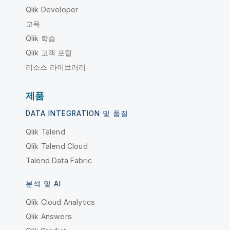
Qlik Developer
교육
Qlik 학습
Qlik 고객 포털
리소스 라이브러리
제품
DATA INTEGRATION 및 품질
Qlik Talend
Qlik Talend Cloud
Talend Data Fabric
분석 및 AI
Qlik Cloud Analytics
Qlik Answers