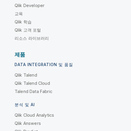
Qlik Developer
교육
Qlik 학습
Qlik 고객 포털
리소스 라이브러리
제품
DATA INTEGRATION 및 품질
Qlik Talend
Qlik Talend Cloud
Talend Data Fabric
분석 및 AI
Qlik Cloud Analytics
Qlik Answers