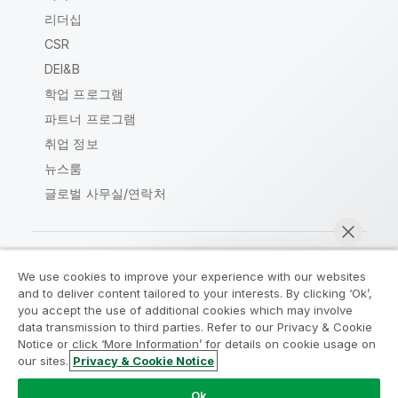
리더십
CSR
DEI&B
학업 프로그램
파트너 프로그램
취업 정보
뉴스룸
글로벌 사무실/연락처
We use cookies to improve your experience with our websites
Qlik Community
and to deliver content tailored to your interests. By clicking ‘Ok’,
you accept the use of additional cookies which may involve
data transmission to third parties. Refer to our Privacy & Cookie
법적 계약
제품 약관
Legal Policies
Notice or click ‘More Information’ for details on cookie usage on
Legal Policies
사용 약관
상표
our sites.
Privacy & Cookie Notice
지금 채팅
Do Not Share My Info
Ok