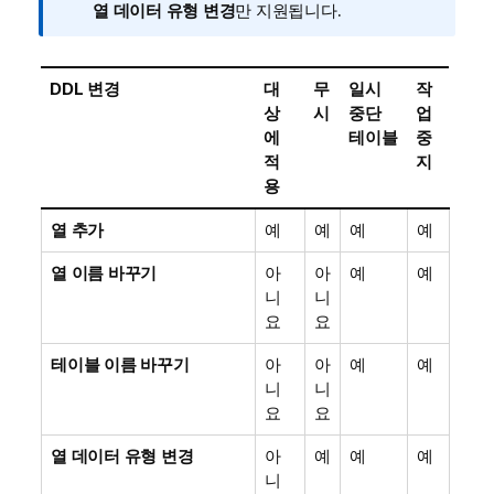
모
열 데이터 유형 변경
만 지원됩니다.
DDL 변경
대
무
일시
작
상
시
중단
업
에
테이블
중
적
지
용
열 추가
예
예
예
예
열 이름 바꾸기
아
아
예
예
니
니
요
요
테이블 이름 바꾸기
아
아
예
예
니
니
요
요
열 데이터 유형 변경
아
예
예
예
니