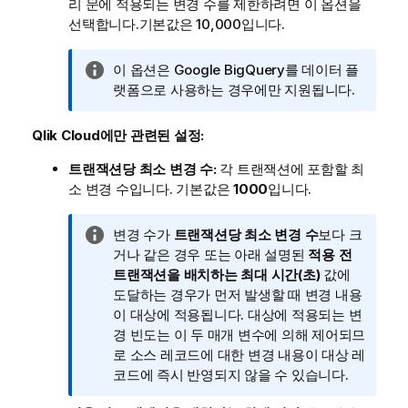
리 문에 적용되는 변경 수를 제한하려면 이 옵션을
선택합니다.기본값은 10,000입니다.
정
이 옵션은 Google BigQuery를 데이터 플
보
랫폼으로 사용하는 경우에만 지원됩니다.
메
모
Qlik Cloud에만 관련된 설정:
트랜잭션당 최소 변경 수:
각 트랜잭션에 포함할 최
소 변경 수입니다. 기본값은
1000
입니다.
정
변경 수가
트랜잭션당 최소 변경 수
보다 크
보
거나 같은 경우 또는 아래 설명된
적용 전
메
트랜잭션을 배치하는 최대 시간(초)
값에
모
도달하는 경우가 먼저 발생할 때 변경 내용
이 대상에 적용됩니다. 대상에 적용되는 변
경 빈도는 이 두 매개 변수에 의해 제어되므
로 소스 레코드에 대한 변경 내용이 대상 레
코드에 즉시 반영되지 않을 수 있습니다.