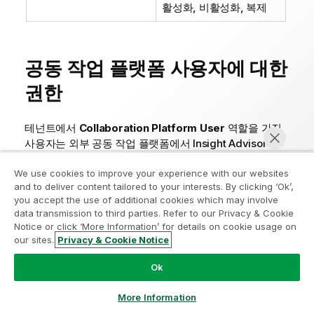
활성화, 비활성화, 복제
공동 작업 플랫폼 사용자에 대한
권한
테넌트에서
Collaboration Platform User
역할을 가진
사용자는 외부 공동 작업 플랫폼에서
Insight Advisor
Chat
서비스와 상호 작용할 수 있습니다.
We use cookies to improve your experience with our websites
Collaboration Platform User
역할은 선택적으로 할당
and to deliver content tailored to your interests. By clicking ‘Ok’,
you accept the use of additional cookies which may involve
됩니다. 즉, 테넌트 관리자는 역할이 필요한 특정 사용자에
data transmission to third parties. Refer to our Privacy & Cookie
게 역할을 할당해야 합니다. 이 사용자 역할에서는
자동 할
Notice or click ‘More Information’ for details on cookie usage on
당
옵션이 기본적으로 꺼져 있습니다. 테넌트 관리자는
관
our sites.
Privacy & Cookie Notice
지금 채팅
리
활동 센터에서
사용자 관리
>
권한
에서 옵션을 켜서 이
자동 역할 할당을 켤 수 있습니다. 참조:
Ok
테넌트의 모든 사용자에게 보안 역할 및 사용자 지정
More Information
역할 할당
(용량 기반 구독)