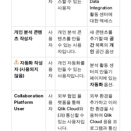
자
스할 수 있는
Data
사용자
Integration
활동 센터에
대한 액세스
개인 분석 콘텐
사
개인 분석 콘
새 콘텐츠를
츠 작성자
용
텐츠를 만들
추가할 때
공
자
수 있는 사용
간
목록의
개
자입니다.
인
공간 옵션
자동화 작성
사
개인 자동화를
분석
활동 센
자
(사용되지
용
만들 수 있는
터의 만들기
않음)
자
사용자입니다.
페이지에 있는
자동화
옵션.
Collaboration
사
외부 협업 플
외부 환경을
Platform
용
랫폼을 통해
추가하고 이러
User
자
Qlik Cloud
와
한 환경을 사
(과) 통신할 수
용하여
Qlik
있는 사용자입
Cloud
응용 프
니다.
로그램과 통신