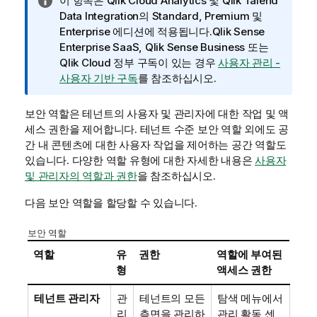
정
이 항목은
Qlik Cloud Analytics
및
Qlik Talend
보
Data Integration
의 Standard, Premium 및
메
Enterprise 에디션에 적용됩니다.
Qlik Sense
모
Enterprise SaaS
,
Qlik Sense Business
또는
Qlik Cloud 정부
구독이 있는 경우
사용자 관리 -
사용자 기반 구독
를 참조하십시오.
보안 역할은 테넌트의 사용자 및 관리자에 대한 작업 및 액
세스 권한을 제어합니다. 테넌트 수준 보안 역할 외에도 공
간 내 콘텐츠에 대한 사용자 작업을 제어하는 공간 역할도
있습니다. 다양한 역할 유형에 대한 자세한 내용은
사용자
및 관리자의 역할과 권한
을 참조하십시오.
다음 보안 역할을 할당할 수 있습니다.
보안 역할
역할
유
권한
역할에 부여된
형
액세스 권한
테넌트 관리자
관
테넌트의 모든
탐색 메뉴에서
리
측면을 관리하
관리
활동 센