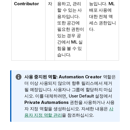
Contributor
자
용하고, 관리
능입니다. ML
할 수 있는 사
배포 사용에
용자입니다.
대한 전체 액
또한 공간에
세스 권한입니
필요한 권한이
다.
있는 경우 공
간에서 ML 실
험을 볼 수 있
습니다.
정
사용 중지된 역할:
Automation Creator
역할은
보
더 이상 사용되지 않으며 향후 릴리스에서 제거
메
될 예정입니다. 사용자나 그룹에 할당하지 마십
모
시오. 이를 대체하려면,
User Default
설정에서
Private Automations
권한을 사용하거나 사용
자 지정 역할을 생성하십시오. 자세한 내용은
사
용자 지정 역할 관리
을 참조하십시오.