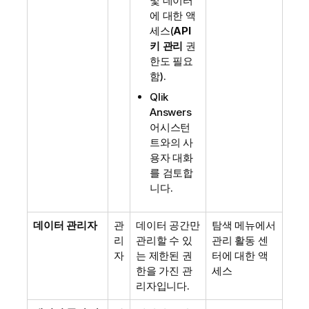
및 데이터
에 대한 액
세스(
API
키 관리
권
한도 필요
함).
Qlik
Answers
어시스턴
트
와의 사
용자 대화
를 검토합
니다.
데이터 관리자
관
데이터 공간만
탐색 메뉴에서
리
관리할 수 있
관리
활동 센
자
는 제한된 권
터에 대한 액
한을 가진 관
세스
리자입니다.