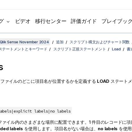
グ
ビデオ
移行センター
評価ガイド
プレイブッ
Qlik Sense November 2024
追加
スクリプト構文およびチャート関数
ステートメントとキーワード
スクリプト正規ステートメント
Load
書
s
ファイルのどこに項目名が位置するかを定義する
LOAD
ステートメ
abels|
explicit labels|
no labels
ファイル内のさまざまな場所に配置できます。1 件目のレコードに項
ed labels
を使用します。項目名がない場合は、
no labels
を使用