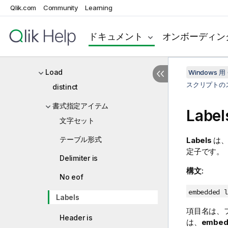
Qlik.com
Community
Learning
FlushLog
Force
ドキュメント
オンボーディン
From
Load
Windows 用 
スクリプトの
distinct
書式指定アイテム
Label
文字セット
テーブル形式
Labels
は、
定子です。
Delimiter is
構文:
No eof
embedded l
Labels
項目名は、
Header is
は、
embedd