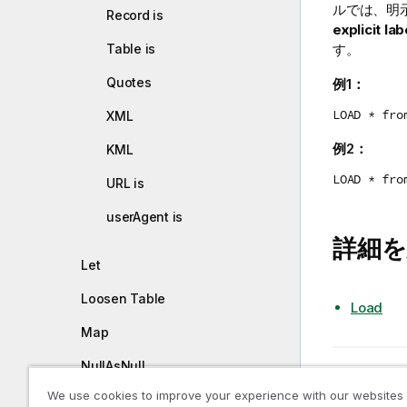
ルでは、明
Record is
explicit lab
す。
Table is
Quotes
例1：
LOAD * fro
XML
例2：
KML
LOAD * fro
URL is
userAgent is
詳細を
Let
Loosen Table
Load
Map
NullAsNull
前のトピ
No eof
We use cookies to improve your experience with our websites
NullAsValue