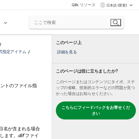
Qlik リソース
日本語 (変更)
ク
このページ上
式指定アイテム
詳細を見る
このページは役に立ちましたか?
このページまたはコンテンツにタイポ、ステ
ントのファイル指
ップの省略、技術的エラーなどの問題が見つ
かった場合はお知らせください。
こちらにフィードバックをお寄せくだ
さい
目名が含まれる場合
します。
dif
ファイ