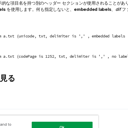
示的な項目名を持つ別のヘッダー セクションが使用されることがあ
els
を使用します。何も指定しないと、
embedded labels
、
dif
フ
m a.txt (unicode, txt, delimiter is ',' , embedded labels
m a.txt (codePage is 1252, txt, delimiter is ',' , no labe
見る
ック
 and to
Ok