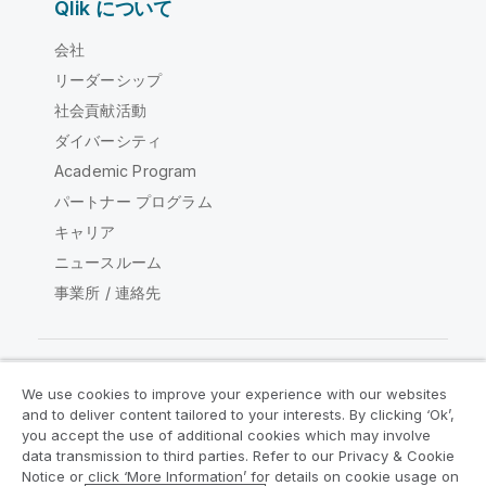
Qlik について
会社
リーダーシップ
社会貢献活動
ダイバーシティ
Academic Program
パートナー プログラム
キャリア
ニュースルーム
事業所 / 連絡先
We use cookies to improve your experience with our websites
Qlik コミュニティ
and to deliver content tailored to your interests. By clicking ‘Ok’,
you accept the use of additional cookies which may involve
data transmission to third parties. Refer to our Privacy & Cookie
法的契約
製品規約
Legal Policies
Notice or click ‘More Information’ for details on cookie usage on