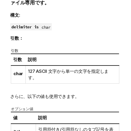
ァイル専用です。
構文:
delimiter is
char
引数：
引数
引数
説明
127 ASCII
文字から単一の文字を指定しま
char
す。
さらに、以下の値も使用できます。
オプション値
値
説明
引用符付き/引用符なしのタブ記号を表