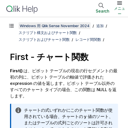
メニュ
Search
ー
Windows 用 Qlik Sense November 2024
追加
スクリプト構文およびチャート関数
スクリプトおよびチャート関数
レコード間関数
First - チャート関数
First()
は、ピボット テーブルの現在の行セグメントの最
初の列に、ピボット テーブルの軸値で評価された
expression の値を返します。ピボット テーブル以外の
すべてのチャート タイプの場合、この関数は
NULL
を返
します。
情
チャートの式いずれかにこのチャート関数が使
報
用されている場合、チャートの y 値のソート、
メ
またはテーブルの式列ごとのソートは許可され