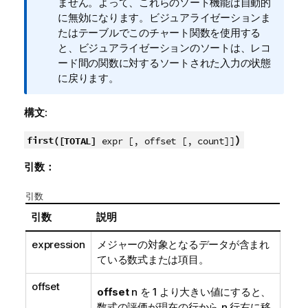
モ
ません。よって、これらのソート機能は自動的
に無効になります。ビジュアライゼーションま
たはテーブルでこのチャート関数を使用する
と、ビジュアライゼーションのソートは、レコ
ード間の関数に対するソートされた入力の状態
に戻ります。
構文:
)
first(
[TOTAL]
expr [, offset [, count]]
引数：
引数
引数
説明
expression
メジャーの対象となるデータが含まれ
ている数式または項目。
offset
offset
n
を 1 より大きい値にすると、
数式の評価が現在の行から
n
行右に移