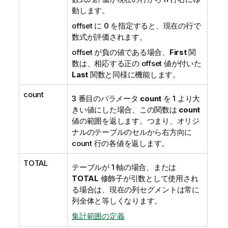
動します。
offset に 0 を指定すると、現在の行で
数式が評価されます。
offset が負の値である場合、
First
関
数は、相応する正の offset 値が付いた
Last
関数と同様に機能します。
count
3 番目のパラメータ
count
を 1 より大
きい値にした場合、この関数は
count
値の範囲を返します。つまり、オリジ
ナルのテーブルのセルから右方向に
count 行の各値を返します。
TOTAL
テーブルが 1 軸の場合、または
TOTAL
修飾子が引数として使用され
る場合は、現在の列セグメントは常に
列全体と等しくなります。
集計範囲の定義