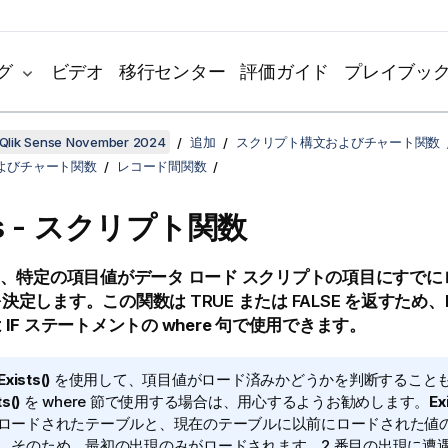
グ
ビデオ
移行センター
評価ガイド
プレイブッ
Qlik Sense November 2024
追加
スクリプト構文およびチャート関数
よびチャート関数
レコード間関数
sts - スクリプト関数
、特定の項目値がデータ ロード スクリプトの項目にすでに
を決定します。この関数は
TRUE
または
FALSE
を返すため、
は
IF
ステートメントの
where
句で使用できます。
Exists()
を使用して、項目値がロード済みかどうかを判断すること
ts()
を where 節で使用する場合は、用心するようお勧めします。
Ex
ロードされたテーブルと、現在のテーブルに以前にロードされた値
。そのため、最初の出現のみがロードされます。2 番目の出現に遭