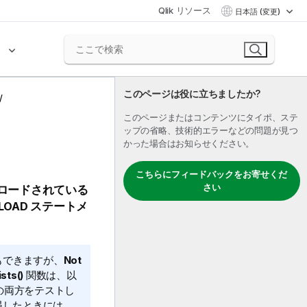
Qlik リソース
日本語 (変更)
ク
このページは役に立ちましたか?
このページまたはコンテンツにタイポ、ステ
ップの省略、技術的エラーなどの問題が見つ
かった場合はお知らせください。
こちらにフィードバックをお寄せくだ
さい
ロードされている
LOAD
ステートメ
もできますが、
Not
ists()
関数は、以
の両方をテストし
遇したときには、