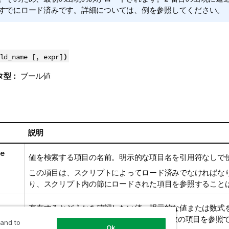
すでにロード済みです。詳細については、例を参照してください。
)
ld_name [, expr]
タ型：
ブール値
説明
me
値を検索する項目の名前。明示的な項目名を引用符なしで
この項目は、スクリプトによってロード済みでなければな
り、スクリプト内の節にロードされた項目を参照すること
存在するかどうかを確認したい値。明示的な値または数式
の Load ステートメント内の 1 つまたは複数の項目を参照
 and to
Ok