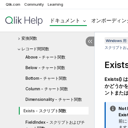
Qlik.com
Community
Learning
書式設定関数
一般的な数値関数
ドキュメント
オンボーディン
地理空間関数
変換関数
Windows 用 
スクリプトお
レコード間関数
Above - チャート関数
Exi
Below - チャート関数
Bottom - チャート関数
Exists()
は
かどうか
Column - チャート関数
ントまた
Dimensionality - チャート関数
情
Not 
Exists - スクリプト関数
報
Exis
メ
前に
FieldIndex - スクリプトおよびチ
モ
ます