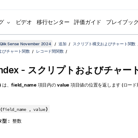
グ
ビデオ
移行センター
評価ガイド
プレイブッ
Qlik Sense November 2024
追加
スクリプト構文およびチャート関数
よびチャート関数
レコード間関数
Index
- スクリプトおよびチャー
)
は、
field_name
項目内の
value
項目値の位置を返します (ロード
)
(
field_name , value
タ型：
整数