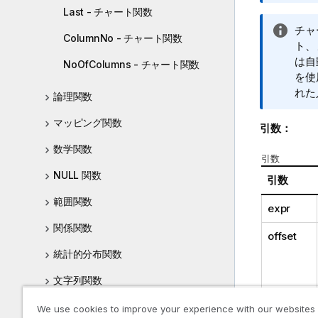
報
Last - チャート関数
メ
情
チャ
モ
ColumnNo - チャート関数
報
ト、
メ
は自
NoOfColumns - チャート関数
モ
を使
れた
論理関数
マッピング関数
引数：
数学関数
引数
NULL 関数
引数
範囲関数
expr
関係関数
offset
統計的分布関数
文字列関数
システム関数
We use cookies to improve your experience with our websites