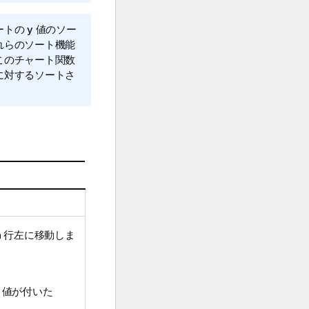
の y 値のソー
れらのソート機能
このチャート関数
に対するソートさ
n
行左に移動しま
t 値が付いた