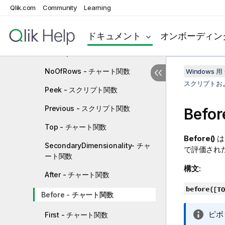
ャート関数
Qlik.com
Community
Learning
FieldValueCount - スクリプトお
よびチャート関数
ドキュメント
オンボーディン
LookUp - スクリプト関数
NoOfRows - チャート関数
Windows 用 
スクリプトお
Peek - スクリプト関数
Previous - スクリプト関数
Befo
Top - チャート関数
Before()
は
SecondaryDimensionality- チャ
で評価された 
ート関数
構文:
After - チャート関数
before(
[TO
Before - チャート関数
情
ピボ
First - チャート関数