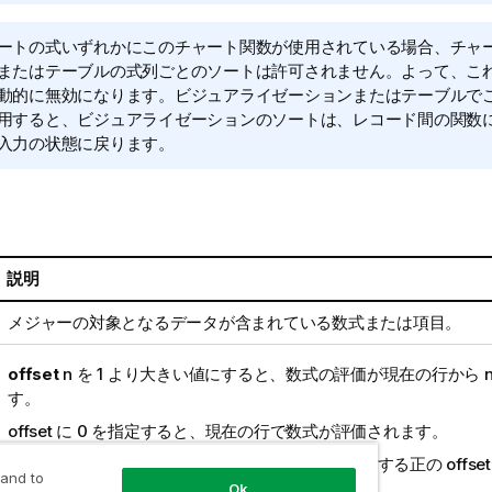
ートの式いずれかにこのチャート関数が使用されている場合、チャート
またはテーブルの式列ごとのソートは許可されません。よって、こ
動的に無効になります。ビジュアライゼーションまたはテーブルで
用すると、ビジュアライゼーションのソートは、レコード間の関数
入力の状態に戻ります。
説明
メジャーの対象となるデータが含まれている数式または項目。
offset
n
を 1 より大きい値にすると、数式の評価が現在の行から
す。
offset に 0 を指定すると、現在の行で数式が評価されます。
offset が負の値である場合、
Before
関数は、相応する正の offse
 and to
After
関数と同様に機能します。
Ok