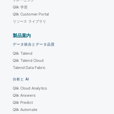
Qlik 学習
Qlik Customer Portal
リソース ライブラリ
製品案内
データ統合とデータ品質
Qlik Talend
Qlik Talend Cloud
Talend Data Fabric
分析と AI
Qlik Cloud Analytics
Qlik Answers
Qlik Predict
Qlik Automate