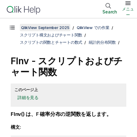
メニュ
Search
ー
QlikView September 2025
QlikView での作業
スクリプト構文およびチャート関数
スクリプトの関数とチャートの数式
統計的分布関数
FInv - スクリプトおよびチ
ャート関数
このページ上
詳細を見る
FInv()
は、
F
確率分布の逆関数を返します。
構文: