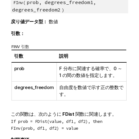
prob, degrees_freedom1,
FInv(
degrees_freedom2
)
戻り値データ型：
数値
引数：
FINV 引数
引数
説明
prob
F
分布に関連する確率で、0 ～
1 の間の数値を指定します。
degrees_freedom
自由度を数値で示す正の整数で
す。
この関数は、次のように
FDist
関数に関連します。
If prob = FDist(value, df1, df2), then
FInv(prob, df1, df2) = value