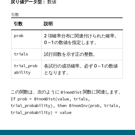
戻り値データ型：
数値
引数
引数
説明
prob
2 項確率分布に関連付けられた確率。
0～1 の数値を指定します。
trials
試行回数を示す正の整数。
trial_prob
各試行の成功確率。必ず 0～1 の数値
ability
となります。
この関数は、次のように
関数に関連します。
BinomDist
If prob = BinomDist(value, trials,
trial_probability), then BinomInv(prob, trials,
trial_probability) = value