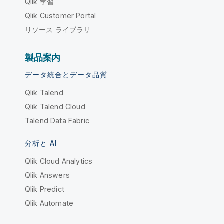
Qlik 学習
Qlik Customer Portal
リソース ライブラリ
製品案内
データ統合とデータ品質
Qlik Talend
Qlik Talend Cloud
Talend Data Fabric
分析と AI
Qlik Cloud Analytics
Qlik Answers
Qlik Predict
Qlik Automate