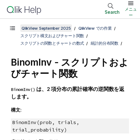
メニュ
Search
ー
QlikView September 2025
QlikView での作業
スクリプト構文およびチャート関数
スクリプトの関数とチャートの数式
統計的分布関数
BinomInv - スクリプトおよ
びチャート関数
は、2 項分布の累計確率の逆関数を返
BinomInv()
します。
構文:
BinomInv(prob, trials,
trial_probability)