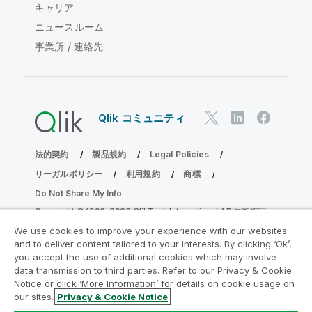
キャリア
ニュースルーム
事業所 / 連絡先
Qlik コミュニティ
法的契約
製品規約
Legal Policies
リーガルポリシー
利用規約
商標
Do Not Share My Info
Copyright © 1993-2026 QlikTech International AB.無断複写・
転載を禁じます。
We use cookies to improve your experience with our websites
and to deliver content tailored to your interests. By clicking ‘Ok’,
you accept the use of additional cookies which may involve
data transmission to third parties. Refer to our Privacy & Cookie
分析の近代化プログラムに参加する
Notice or click ‘More Information’ for details on cookie usage on
our sites.
Privacy & Cookie Notice
分析最新化プログラムにより、重要な QlikView app を危険