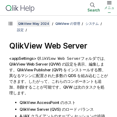
メニュ
Search
ー
QlikView May 2024
QlikView の管理
システム
設定
QlikView Web Server
<appSettings>
フォルダでは、
QlikView Web Server
QlikView Web Server (QVW) の設定を表示、編集しま
す。QlikView Publisher (QVP) をインストールする際、
異なるマシンに配置された多数の QDS を組み込むことが
できます。したがって、これらのコンポーネントも追
加、削除することが可能です。QVW は次のタスクを処
理します。
QlikView AccessPoint のホスト
QlikView Server (QVS) のロード バランス
AJAX クライアントのオープン セッションの追跡