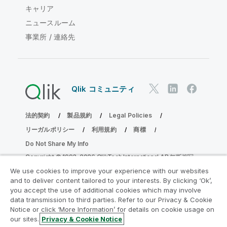
キャリア
ニュースルーム
事業所 / 連絡先
Qlik コミュニティ
法的契約
製品規約
Legal Policies
リーガルポリシー
利用規約
商標
Do Not Share My Info
Copyright © 1993-2026 QlikTech International AB.無断複写・
転載を禁じます。
We use cookies to improve your experience with our websites
and to deliver content tailored to your interests. By clicking ‘Ok’,
you accept the use of additional cookies which may involve
data transmission to third parties. Refer to our Privacy & Cookie
分析の近代化プログラムに参加する
Notice or click ‘More Information’ for details on cookie usage on
our sites.
Privacy & Cookie Notice
分析最新化プログラムにより、重要な QlikView app を危険