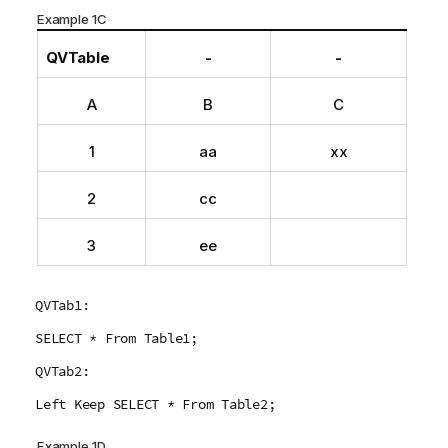
Example 1C
QVTable
-
-
A
B
C
1
aa
xx
2
cc
3
ee
QVTab1:
SELECT * From Table1;
QVTab2:
Left Keep SELECT * From Table2;
Example 1D