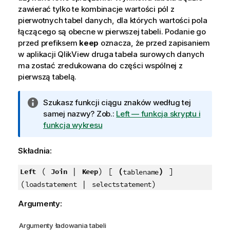
zawierać tylko te kombinacje wartości pól z
pierwotnych tabel danych, dla których wartości pola
łączącego są obecne w pierwszej tabeli. Podanie go
przed prefiksem
keep
oznacza, że przed zapisaniem
w aplikacji
QlikView
druga tabela surowych danych
ma zostać zredukowana do części wspólnej z
pierwszą tabelą.
I
Szukasz funkcji ciągu znaków według tej
n
samej nazwy? Zob.:
Left — funkcja skryptu i
f
funkcja wykresu
o
r
Składnia:
m
a
(
|
) [
(
)
]
Left
Join
Keep
tablename
c
(
|
)
loadstatement
selectstatement
j
Argumenty:
a
Argumenty ładowania tabeli