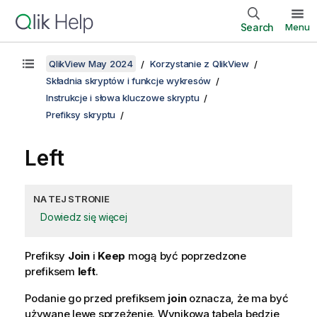
Search
Menu
QlikView May 2024
Korzystanie z QlikView
Składnia skryptów i funkcje wykresów
Instrukcje i słowa kluczowe skryptu
Prefiksy skryptu
Left
NA TEJ STRONIE
Dowiedz się więcej
Prefiksy
Join
i
Keep
mogą być poprzedzone
prefiksem
left
.
Podanie go przed prefiksem
join
oznacza, że ma być
używane lewe sprzężenie. Wynikowa tabela będzie