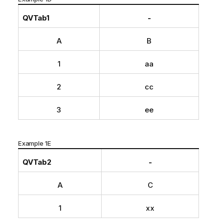
QVTab1
-
A
B
1
aa
2
cc
3
ee
Example 1E
QVTab2
-
A
C
1
xx