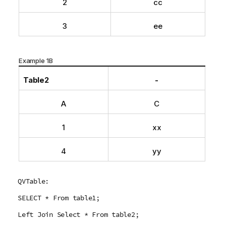
2
cc
3
ee
Example 1B
Table2
-
A
C
1
xx
4
yy
QVTable:
SELECT * From table1;
Left Join Select * From table2;