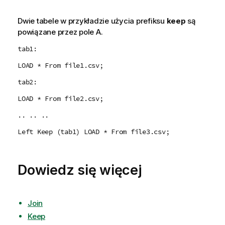
Dwie tabele w przykładzie użycia prefiksu
keep
są
powiązane przez pole
A
.
tab1:
LOAD * From file1.csv;
tab2:
LOAD * From file2.csv;
.. .. ..
Left Keep (tab1) LOAD * From file3.csv;
Dowiedz się więcej
Join
Keep