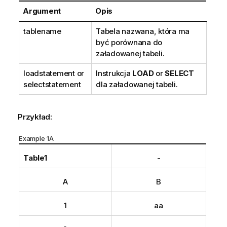
Argument
Opis
tablename
Tabela nazwana, która ma
być porównana do
załadowanej tabeli.
loadstatement
or
Instrukcja
LOAD
or
SELECT
selectstatement
dla załadowanej tabeli.
Przykład:
Example 1A
Table1
-
A
B
1
aa