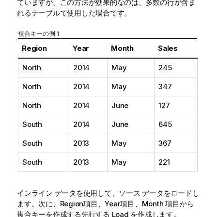
ていますが、この方法が効果的なのは、多数の行が含ま
れるテーブルで使用した場合です。
複合キーの例 1
Region
Year
Month
Sales
North
2014
May
245
North
2014
May
347
North
2014
June
127
South
2014
June
645
South
2013
May
367
South
2013
May
221
インライン データを使用して、ソース データをロードし
ます。次に、
Region
項目、
Year
項目、
Month
項目から
複合キーを作成する先行する Load を作成します。