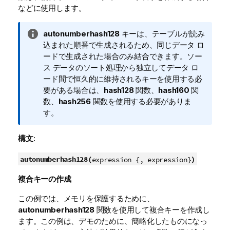
などに使用します。
情
autonumberhash128
キーは、テーブルが読み
報
込まれた順番で生成されるため、同じデータ ロ
メ
ードで生成された場合のみ結合できます。ソー
モ
ス データのソート処理から独立してデータ ロ
ード間で恒久的に維持されるキーを使用する必
要がある場合は、
hash128
関数、
hash160
関
数、
hash256
関数を使用する必要がありま
す。
構文:
autonumberhash128(
)
expression {, expression}
複合キーの作成
この例では、メモリを保護するために、
autonumberhash128
関数を使用して複合キーを作成し
ます。この例は、デモのために、簡略化したものになっ