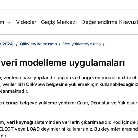
ım
Videolar
Geçiş Merkezi
Değerlendirme Kılavuzl
y 2024
QlikView ile çalışma
Veri yüklemeye giriş
i veri modelleme uygulamaları
 verilerin nasıl yapılandırıldığına ve hangi veri modelini elde et
, verilerinizi
QlikView
belgesine yüklemek için kullanabileceğiniz 
klanmaktadır.
rilerinizi belgeye yükleme yöntemi Çıkar, Dönüştür ve Yükle sürec
ım, veri kaynağı sisteminden verilerin çıkarılmasıdır. Kod içind
ELECT
veya
LOAD
deyimlerini kullanırsınız. Bu deyimler arasınd
dır: