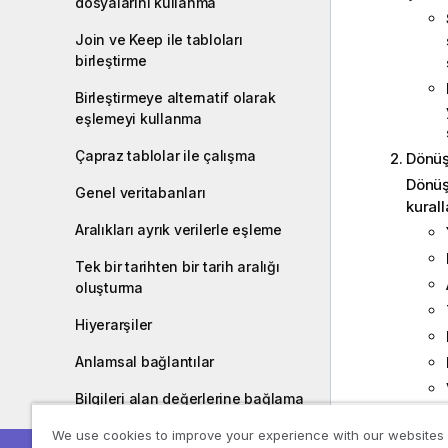
dosyalarını kullanma
Join ve Keep ile tabloları
birleştirme
Birleştirmeye alternatif olarak
eşlemeyi kullanma
Çapraz tablolar ile çalışma
Dönüş
Dönüş
Genel veritabanları
kurall
Aralıkları ayrık verilerle eşleme
Tek bir tarihten bir tarih aralığı
oluşturma
Hiyerarşiler
Anlamsal bağlantılar
Bilgileri alan değerlerine bağlama
Yükle
We use cookies to improve your experience with our websites
Veri temizleme
Son ad