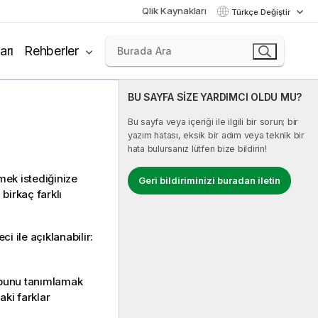
Qlik Kaynakları
Türkçe Değiştir
arı
Rehberler
BU SAYFA SİZE YARDIMCI OLDU MU?
Bu sayfa veya içeriği ile ilgili bir sorun; bir
yazım hatası, eksik bir adım veya teknik bir
hata bulursanız lütfen bize bildirin!
mek istediğinize
Geri bildiriminizi buradan iletin
birkaç farklı
i ile açıklanabilir:
e bunu tanımlamak
aki farklar