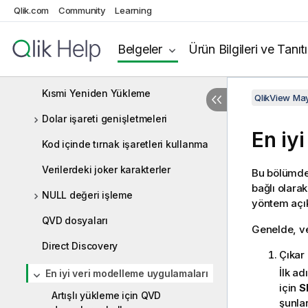
Alanların yeniden adlandırılması
Qlik.com
Community
Learning
Tabloları birleştirme
Belgeler
Ürün Bilgileri ve Tanıt
Daha önce yüklenmiş bir tablodan
verileri yükleme
Kısmi Yeniden Yükleme
QlikView Ma
Dolar işareti genişletmeleri
En iy
Kod içinde tırnak işaretleri kullanma
Verilerdeki joker karakterler
Bu bölümde,
bağlı olarak
NULL değeri işleme
yöntem açı
QVD dosyaları
Genelde, ve
Direct Discovery
Çıkar
İlk ad
En iyi veri modelleme uygulamaları
için
S
Artışlı yükleme için QVD
şunlar