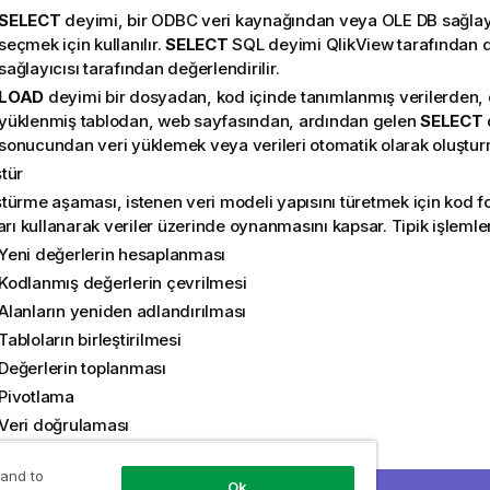
SELECT
deyimi, bir
ODBC
veri kaynağından veya
OLE DB
sağlay
seçmek için kullanılır.
SELECT
SQL
deyimi
QlikView
tarafından d
sağlayıcısı tarafından değerlendirilir.
LOAD
deyimi bir dosyadan, kod içinde tanımlanmış verilerden
yüklenmiş tablodan, web sayfasından, ardından gelen
SELECT
sonucundan veri yüklemek veya verileri otomatik olarak oluşturma
tür
türme aşaması, istenen veri modeli yapısını türetmek için kod fo
arı kullanarak veriler üzerinde oynanmasını kapsar. Tipik işlemler
Yeni değerlerin hesaplanması
Kodlanmış değerlerin çevrilmesi
Alanların yeniden adlandırılması
Tabloların birleştirilmesi
Değerlerin toplanması
Pivotlama
Veri doğrulaması
 and to
ımda, belgede tanımladığınız veri modelini yüklemek için kodu ça
Ok