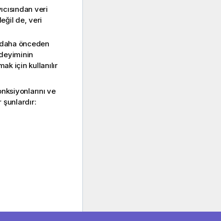
ıcısından veri
eğil de, veri
, daha önceden
deyiminin
k için kullanılır
nksiyonlarını ve
 şunlardır:
lıştırırsınız.