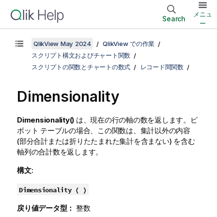
メニュ
Search
ー
QlikView May 2024
QlikView での作業
スクリプト構文およびチャート関数
スクリプトの関数とチャートの数式
レコード間関数
Dimensionality
Dimensionality()
は、現在の行の軸の数を返します。ピ
ボット テーブルの場合、この関数は、集計以外の内容
(部分合計または折りたたまれた集計を含まない) を含む
軸列の合計数を返します。
構文:
Dimensionality ( )
戻り値データ型：
整数