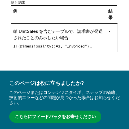
例と結果
例
結
果
軸
UnitSales
を含むテーブルで、請求書が発送
-
されたことのみ示したい場合:
IF(Dimensionality()=3, "Invoiced")
。
このページは役に立ちましたか?
このページまたはコンテンツにタイポ、ステップの省略、
技術的エラーなどの問題が見つかった場合はお知らせくだ
さい。
こちらにフィードバックをお寄せください