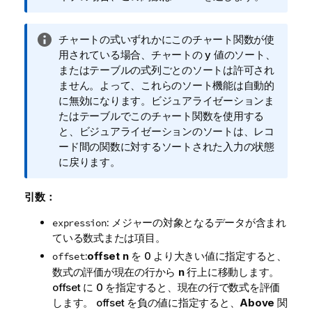
メ
モ
情
チャートの式いずれかにこのチャート関数が使
報
用されている場合、チャートの y 値のソート、
メ
またはテーブルの式列ごとのソートは許可され
モ
ません。よって、これらのソート機能は自動的
に無効になります。ビジュアライゼーションま
たはテーブルでこのチャート関数を使用する
と、ビジュアライゼーションのソートは、レコ
ード間の関数に対するソートされた入力の状態
に戻ります。
引数：
: メジャーの対象となるデータが含まれ
expression
ている数式または項目。
:
offset
n
を 0 より大きい値に指定すると、
offset
数式の評価が現在の行から
n
行上に移動します。
offset に 0 を指定すると、現在の行で数式を評価
します。 offset を負の値に指定すると、
Above
関