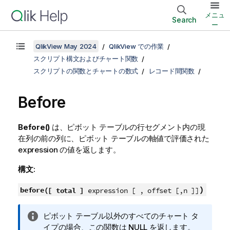
メニュ
Search
ー
QlikView May 2024
QlikView での作業
スクリプト構文およびチャート関数
スクリプトの関数とチャートの数式
レコード間関数
Before
Before()
は、ピボット テーブルの行セグメント内の現
在列の前の列に、ピボット テーブルの軸値で評価された
expression の値を返します。
構文:
)
before(
[ total ]
expression [ , offset [,n ]]
情
ピボット テーブル以外のすべてのチャート タ
報
イプの場合、この関数は
NULL
を返します。