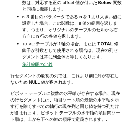
数は、対応する正の offset 値が付いた
Below
関数
と同様に機能します。
: 3 番目のパラメータである
n
を 1 より大きい値に
n
設定した場合、この関数は、
n
値の範囲を返しま
す。つまり、オリジナルのテーブルのセルから右
方向に
n
行の各値を返します。
: テーブルが 1 軸の場合、または
TOTAL
修
TOTAL
飾子が引数として使用される場合は、現在の列セ
グメントは常に列全体と等しくなります。
集計範囲の定義
行セグメントの最初の列では、これより前に列が存在し
ないため
NULL
値が返されます。
ピボット テーブルに複数の水平軸が存在する場合、現在
の行セグメントには、項目ソート順の最後の水平軸を示
す行を除くすべての軸行の現在列と同じ値を持つ列だけ
が含まれます。ピボット テーブルの水平軸の項目間ソー
ト順は、上から下への軸の順序で定義されます。.