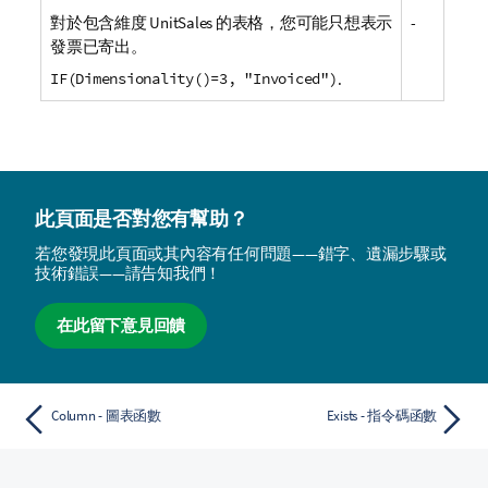
對於包含維度
UnitSales
的表格，您可能只想表示
-
發票已寄出。
IF(Dimensionality()=3, "Invoiced")
.
此頁面是否對您有幫助？
若您發現此頁面或其內容有任何問題——錯字、遺漏步驟或
技術錯誤——請告知我們！
在此留下意見回饋
Column - 圖表函數
Exists - 指令碼函數