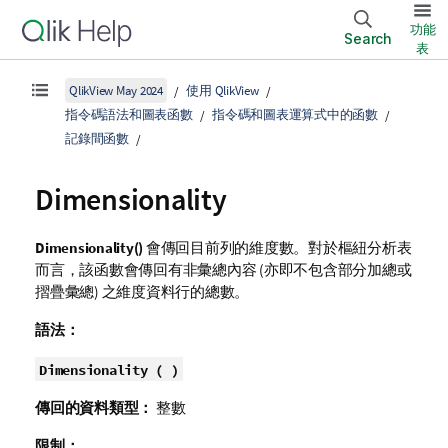
功能
Search
表
QlikView May 2024
使用 QlikView
指令碼語法和圖表函數
指令碼和圖表運算式中的函數
記錄間函數
Dimensionality
Dimensionality()
會傳回目前列的維度數。對於樞紐分析表
而言，該函數會傳回有非彙總內容 (亦即不包含部分加總或
摺疊彙總) 之維度資料行的總數。
語法：
Dimensionality ( )
傳回的資料類型：
整數
限制：