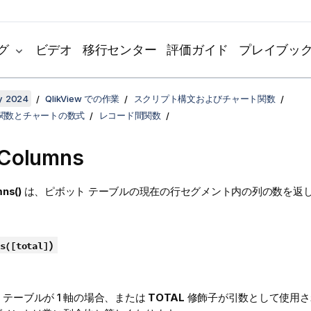
グ
ビデオ
移行センター
評価ガイド
プレイブッ
y 2024
QlikView での作業
スクリプト構文およびチャート関数
関数とチャートの数式
レコード間関数
Columns
ns()
は、ピボット テーブルの現在の行セグメント内の列の数を返
)
s(
[
total
]
: テーブルが 1 軸の場合、または
TOTAL
修飾子が引数として使用さ