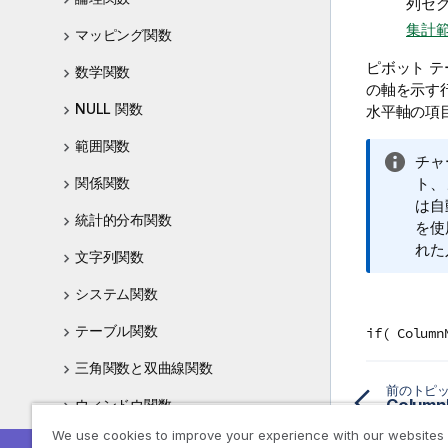
列セ
集計
マッピング関数
ピボット 
数学関数
の軸を示す
NULL 関数
水平軸の項
範囲関数
情
チャ
報
ト、
関係関数
メ
は自
統計的分布関数
モ
を使
れた
文字列関数
システム関数
テーブル関数
if( Column
三角関数と双曲線関数
前のトピ
Colum
ウィンドウ関数
We use cookies to improve your experience with our websites