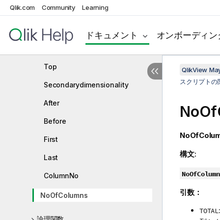
Qlik.com
Community
Learning
NoOfRows
Peek - スクリプト関数
ドキュメント
オンボーディン
Previous - スクリプト関数
Top
QlikView Ma
スクリプトの
Secondarydimensionality
After
NoOf
Before
NoOfColum
First
構文:
Last
NoOfColumn
ColumnNo
引数：
NoOfColumns
TOTAL
論理関数