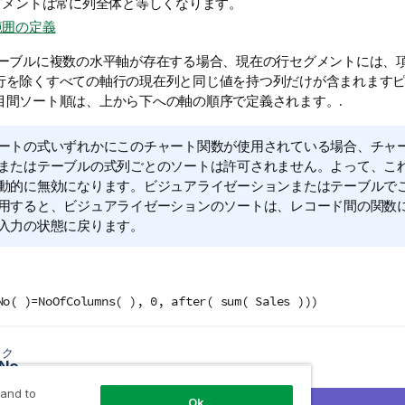
グメントは常に列全体と等しくなります。
範囲の定義
テーブルに複数の水平軸が存在する場合、現在の行セグメントには、
行を除くすべての軸行の現在列と同じ値を持つ列だけが含まれますピ
目間ソート順は、上から下への軸の順序で定義されます。.
ートの式いずれかにこのチャート関数が使用されている場合、チャート
またはテーブルの式列ごとのソートは許可されません。よって、こ
動的に無効になります。ビジュアライゼーションまたはテーブルで
用すると、ビジュアライゼーションのソートは、レコード間の関数
入力の状態に戻ります。
No( )=NoOfColumns( ), 0, after( sum( Sales )))
ック
nNo
 and to
Ok