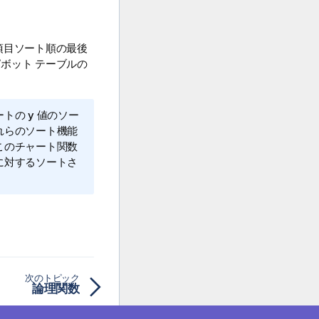
項目ソート順の最後
ボット テーブルの
の y 値のソー
れらのソート機能
このチャート関数
に対するソートさ
次のトピック
論理関数