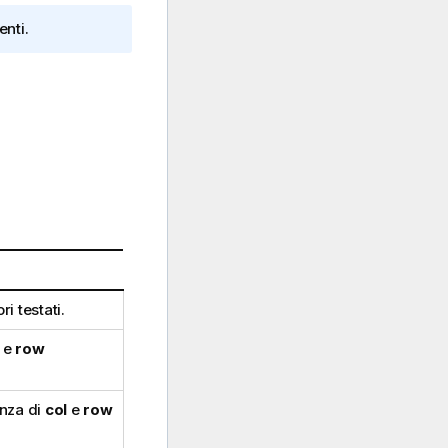
enti.
i testati.
e
row
enza di
col
e
row