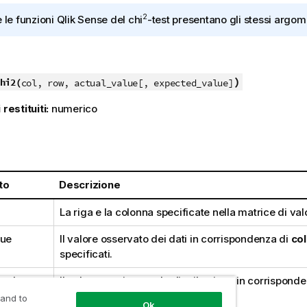
2
e le funzioni
Qlik Sense
del
chi
-test presentano gli stessi argom
)
hi2(
col, row, actual_value[, expected_value]
 restituiti:
numerico
:
to
Descrizione
La riga e la colonna specificate nella matrice di valor
lue
Il valore osservato dei dati in corrispondenza di
col
specificati.
_value
Il valore previsto per la distribuzione in corrispond
specificati.
 and to
Ok