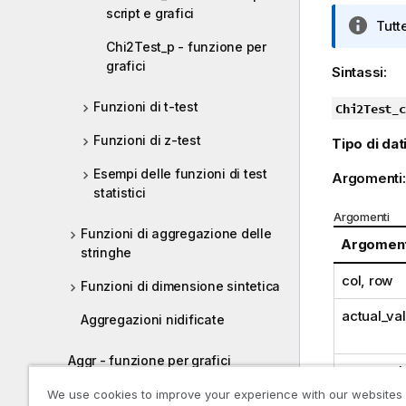
script e grafici
N
Tutt
o
Chi2Test_p - funzione per
t
grafici
Sintassi:
a
i
Funzioni di t-test
Chi2Test_c
n
Funzioni di z-test
Tipo di dati
f
o
Esempi delle funzioni di test
Argomenti
r
statistici
m
Argomenti
a
Funzioni di aggregazione delle
Argomen
t
stringhe
i
col, row
c
Funzioni di dimensione sintetica
a
actual_va
Aggregazioni nidificate
Aggr - funzione per grafici
expected
Funzioni colore
We use cookies to improve your experience with our websites