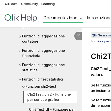
Qlik.com
Community
Learning
Funzioni per script e grafici
Funzioni di aggregazione
Documentazione
Introduzion
Funzioni di aggregazione di
base
Qlik Sense 
Funzioni di aggregazione
contatore
Funzioni per s
Funzioni di aggregazione
Chi2T
finanziaria
Funzioni di aggregazione
Chi2Test_
statistica
valori.
Funzioni di test statistici
Se la funzio
Funzioni chi2-test
un insieme 
Chi2Test_chi2 - Funzione
per script e grafici
Se la funzio
dimensioni 
Chi2Test_df - Funzione per