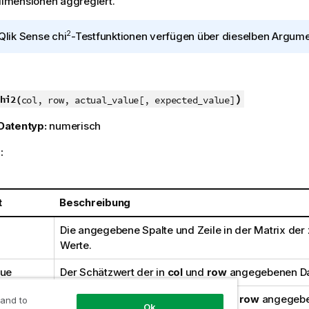
mensionen aggregiert.
2
Qlik Sense
chi
-Testfunktionen verfügen über dieselben Argume
)
hi2(
col, row, actual_value[, expected_value]
Datentyp:
numerisch
:
t
Beschreibung
Die angegebene Spalte und Zeile in der Matrix der
Werte.
lue
Der Schätzwert der in
col
und
row
angegebenen Da
_value
Der erwartete Wert für die in
col
und
row
angegeben
 and to
Ok