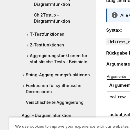
Diagrammdi
Diagrammfunktion
I
Chi2Test_p -
Alle
Diagrammfunktion
n
f
Syntax:
o
T-Testfunktionen
r
Chi2Test_c
Z-Testfunktionen
m
Rückgabe 
a
Aggregierungsfunktionen für
t
statistische Tests – Beispiele
Argumente
i
o
String-Aggregierungsfunktionen
Argumente
n
Argumen
s
Funktionen für synthetische
h
Dimensionen
col, row
i
Verschachtelte Aggregierung
n
w
actual_va
Aggr - Diagrammfunktion
e
i
expected
Farbfunktionen
We use cookies to improve your experience with our websites
s