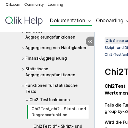
Operatoren
Qlik.com
Community
Learning
Skript- und Diagrammfunktionen
Dokumentation
Onboarding
Aggregierungsfunktionen
Einfache
Aggregierungsfunktionen
Qlik Sense 
Aggregierung von Häufigkeiten
Skript- und 
Chi2-Testfun
Finanz-Aggregierung
Statistische
Chi2T
Aggregierungsfunktionen
Funktionen für statistische
Chi2Test_
Tests
Wertemen
Chi2-Testfunktionen
Falls die F
Chi2Test_chi2 - Skript- und
group by-Zu
Diagrammfunktion
Wird die F
Chi2Test_df - Skript- und