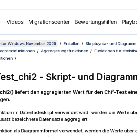
Videos
Migrationscenter
Bewertungshilfen
Playb
unter Windows November 2025
Erstellen
Skriptsyntax und Diagramm
Diagrammfunktionen
Aggregierungsfunktionen
Funktionen für statisti
ktionen
est_chi2 - Skript- und Diagram
2
chi2()
liefert den aggregierten Wert für den Chi
-Test ein
gen.
unktion im Datenladeskript verwendet wird, werden die Werte ü
satz bezeichnete Datensätze aggregiert.
unktion als Diagrammformel verwendet, werden die Werte über 