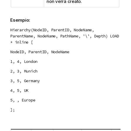
non verrà creato.
Esempio:
Hierarchy(NodeID, ParentID, NodeName,
ParentName, NodeName, PathName, '\', Depth) LOAD
* inline [
NodeID, ParentID, NodeName
1, 4, London
2, 3, Munich
3, 5, Germany
4, 5, UK
5, , Europe
];