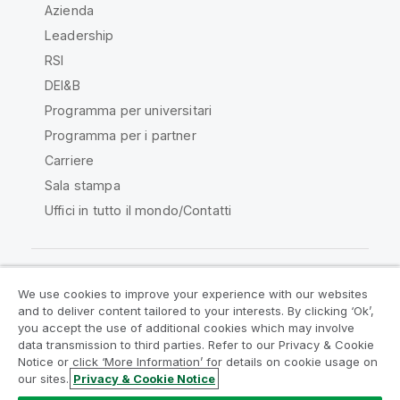
Azienda
Leadership
RSI
DEI&B
Programma per universitari
Programma per i partner
Carriere
Sala stampa
Uffici in tutto il mondo/Contatti
We use cookies to improve your experience with our websites
Qlik Community
and to deliver content tailored to your interests. By clicking ‘Ok’,
you accept the use of additional cookies which may involve
data transmission to third parties. Refer to our Privacy & Cookie
Contratti
Termini del prodotto
Notice or click ‘More Information’ for details on cookie usage on
Legal Policies
Note Legali
our sites.
Privacy & Cookie Notice
Termini di utilizzo
Marchi
Do Not Share My Info