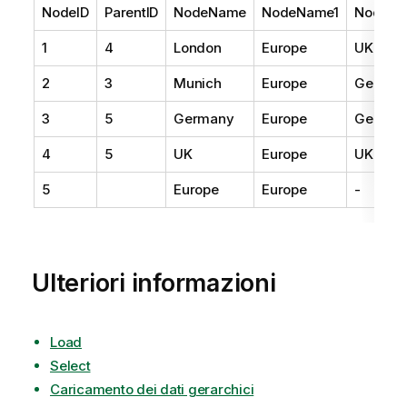
NodeID
ParentID
NodeName
NodeName1
NodeN
1
4
London
Europe
UK
2
3
Munich
Europe
German
3
5
Germany
Europe
German
4
5
UK
Europe
UK
5
Europe
Europe
-
Ulteriori informazioni
Load
Select
Caricamento dei dati gerarchici